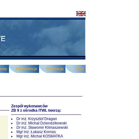
enty
Konferencje
Promocja
Linki
Zespół wykonawców
ZB 9 z ośrodka ITWL tworzą:
Dr inż. Krzysztof Dragan
Dr inż. Michał Dziendzikowski
Dr inż. Sławomir Klimaszewski
Mgr inż. Łukasz Kornas
Mgr inż. Michał KOSMATKA