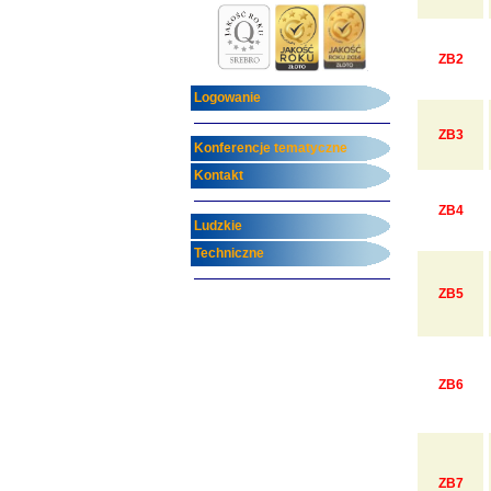
ZB2
Logowanie
ZB3
Konferencje tematyczne
Kontakt
ZB4
Ludzkie
Techniczne
ZB5
ZB6
ZB7