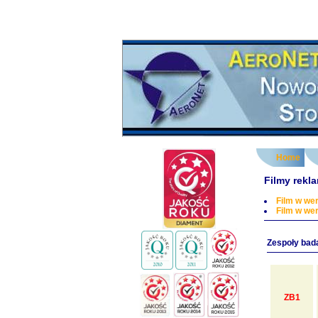
Home
Filmy rek
Film w wer
Film w wer
Zespoły bad
ZB1