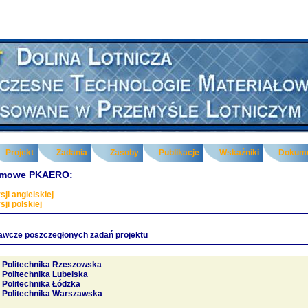
Projekt
Zadania
Zasoby
Publikacje
Wskaźniki
Dokum
lamowe PKAERO:
sji angielskiej
sji polskiej
awcze poszczegłonych zadań projektu
Politechnika Rzeszowska
Politechnika Lubelska
Politechnika Łódzka
Politechnika Warszawska