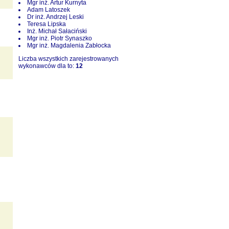
Mgr inż. Artur Kurnyta
Adam Latoszek
Dr inż. Andrzej Leski
Teresa Lipska
Inż. Michał Sałaciński
Mgr inż. Piotr Synaszko
Mgr inż. Magdalenia Zabłocka
Liczba wszystkich zarejestrowanych
wykonawców dla to:
12