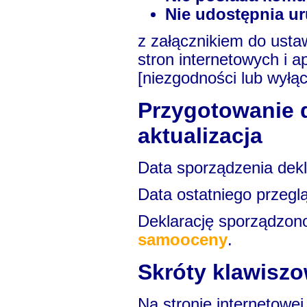
Nie udostępnia u
z załącznikiem do ustaw
stron internetowych i a
[niezgodności lub wyłą
Przygotowanie d
aktualizacja
Data sporządzenia dekl
Data ostatniego przeglą
Deklarację sporządzon
samooceny
.
Skróty klawisz
Na stronie internetowe