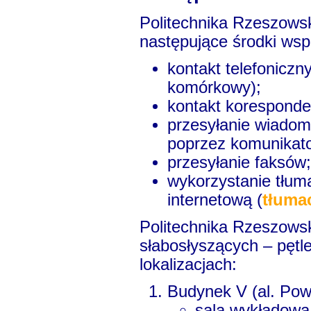
Politechnika Rzeszows
następujące środki ws
kontakt telefoniczn
komórkowy);
kontakt koresponden
przesyłanie wiado
poprzez komunikato
przesyłanie faksów;
wykorzystanie tłum
internetową (
tłuma
Politechnika Rzeszowsk
słabosłyszących – pęt
lokalizacjach:
Budynek V (al. Po
sala wykładowa