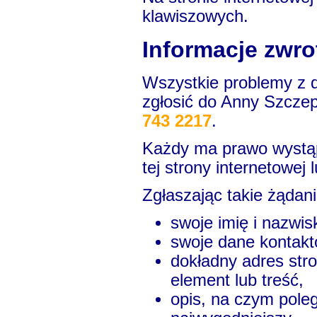
klawiszowych.
Informacje zwro
Wszystkie problemy z d
zgłosić do
Anny Szcze
743 2217
.
Każdy ma prawo wystąp
tej strony internetowej 
Zgłaszając takie żądan
swoje imię i nazwis
swoje dane kontakto
dokładny adres stro
element lub treść,
opis, na czym poleg