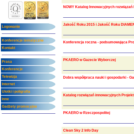
NOWY Katalog Innowacyjnych rozwiązań 
Jakość Roku 2015 i Jakość Roku DIAMENT
Logowanie
Konferencje tematyczne
Konferencja roczna - podsumowująca P
Kontakt
PKAERO w Gazecie Wyborczej
Prasa
Konferencje
Telewizja
Dobra współpraca nauki i gospodarki - G
Internet
Ulotki i poligrafia
Katalog rozwiązań innowacyjnych Projek
inne
Gadżety promocyjne
PKAERO w Rzeczpospolitej
Clean Sky 2 Info Day