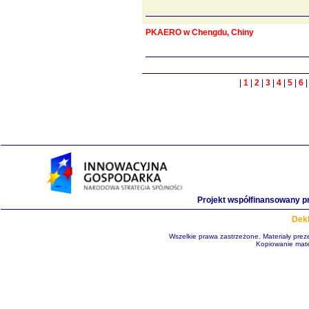
PKAERO w Chengdu, Chiny
|
1
|
2
|
3
|
4
|
5
|
6
Projekt współfinansowany p
Dekl
Wszelkie prawa zastrzeżone. Materiały pre
Kopiowanie mate