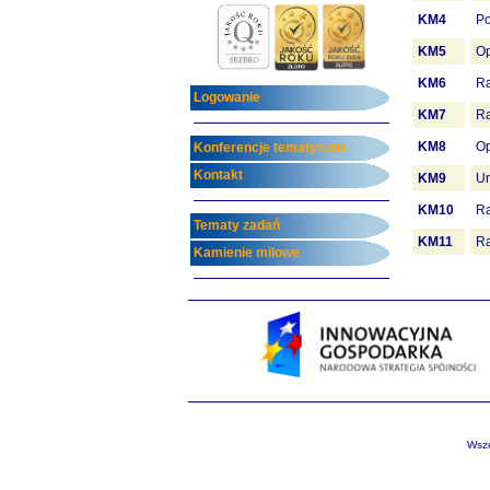
KM4
Po
KM5
Op
KM6
Ra
Logowanie
KM7
Ra
KM8
Op
Konferencje tematyczne
Kontakt
KM9
Ur
KM10
Ra
Tematy zadań
KM11
Ra
Kamienie milowe
Wsze