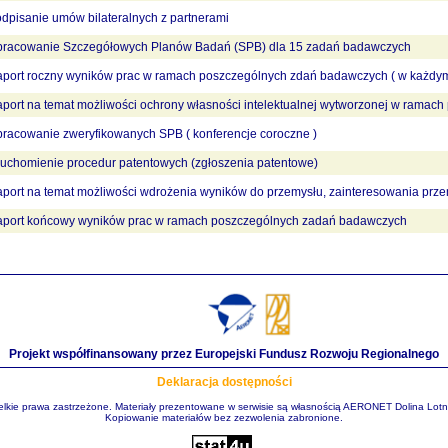
dpisanie umów bilateralnych z partnerami
racowanie Szczegółowych Planów Badań (SPB) dla 15 zadań badawczych
port roczny wyników prac w ramach poszczególnych zdań badawczych ( w każdym
port na temat możliwości ochrony własności intelektualnej wytworzonej w ramach p
racowanie zweryfikowanych SPB ( konferencje coroczne )
uchomienie procedur patentowych (zgłoszenia patentowe)
port na temat możliwości wdrożenia wyników do przemysłu, zainteresowania prz
port końcowy wyników prac w ramach poszczególnych zadań badawczych
Projekt współfinansowany przez Europejski Fundusz Rozwoju Regionalnego
Deklaracja dostępności
lkie prawa zastrzeżone. Materiały prezentowane w serwisie są własnością AERONET Dolina Lotn
Kopiowanie materiałów bez zezwolenia zabronione.