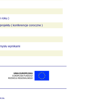
 roku )
rojektu ( konferencje coroczne )
emysłu wynikami
icza.