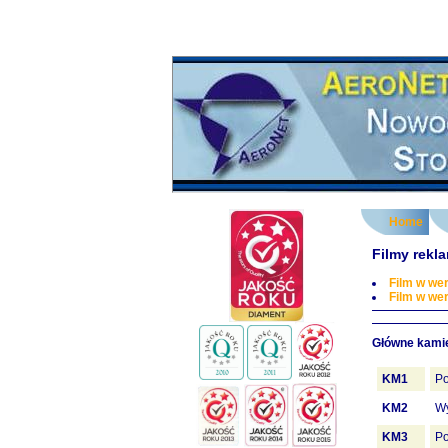
Home
Filmy rek
Film w wer
Film w wer
Główne kamie
KM1
Po
KM2
Wy
KM3
Po