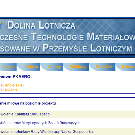
Projekt
Zadania
Zasoby
Publikacje
Wskaźniki
Dokum
lamowe PKAERO:
sji angielskiej
sji polskiej
nie milowe na poziomie projektu
wołanie Komitetu Sterującego
bór Liderów Merytorycznych Zadań Badawczych
wołanie członków Rady Współpracy Nauka-Gospodarka