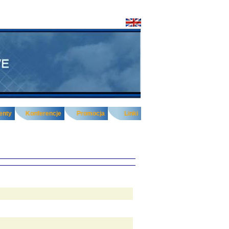
enty
Konferencje
Promocja
Linki