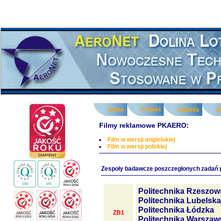
Home
Projekt
Zadania
Z
Filmy reklamowe PKAERO:
Film w wersji angielskiej
Film w wersji polskiej
Zespoły badawcze poszczegłonych zadań 
Politechnika Rzeszow
Politechnika Lubelska
Politechnika Łódzka
ZB1
Politechnika Warszaw