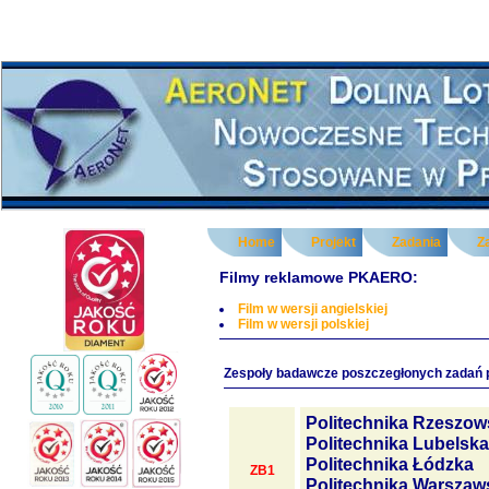
Home
Projekt
Zadania
Z
Filmy reklamowe PKAERO:
Film w wersji angielskiej
Film w wersji polskiej
Zespoły badawcze poszczegłonych zadań 
Politechnika Rzeszow
Politechnika Lubelska
Politechnika Łódzka
ZB1
Politechnika Warszaw