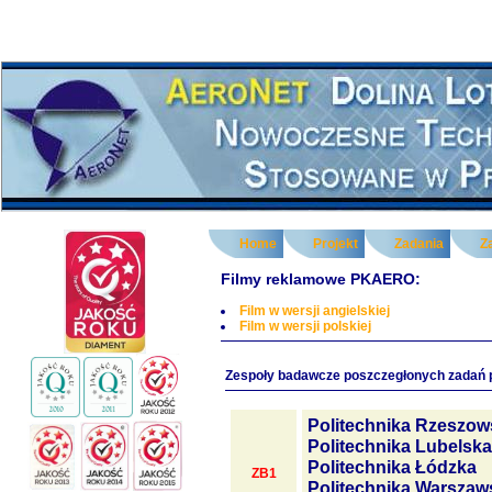
Home
Projekt
Zadania
Z
Filmy reklamowe PKAERO:
Film w wersji angielskiej
Film w wersji polskiej
Zespoły badawcze poszczegłonych zadań 
Politechnika Rzeszow
Politechnika Lubelska
Politechnika Łódzka
ZB1
Politechnika Warszaw