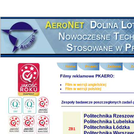
Home
Projekt
Zadania
Z
Filmy reklamowe PKAERO:
Film w wersji angielskiej
Film w wersji polskiej
Zespoły badawcze poszczegłonych zadań 
Politechnika Rzeszow
Politechnika Lubelska
Politechnika Łódzka
ZB1
Politechnika Warszaw