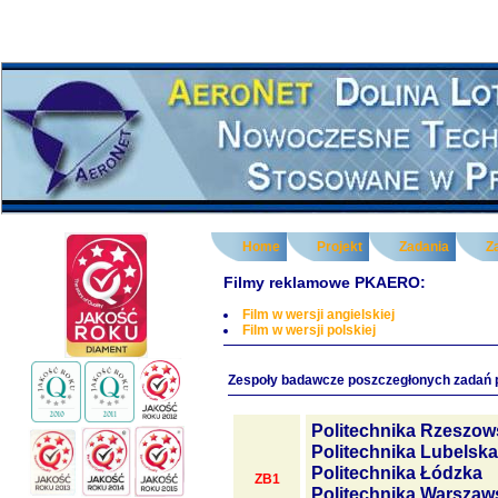
Home
Projekt
Zadania
Z
Filmy reklamowe PKAERO:
Film w wersji angielskiej
Film w wersji polskiej
Zespoły badawcze poszczegłonych zadań 
Politechnika Rzeszow
Politechnika Lubelska
Politechnika Łódzka
ZB1
Politechnika Warszaw