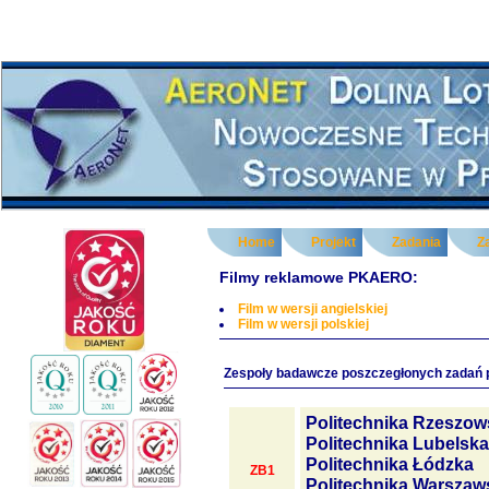
Home
Projekt
Zadania
Z
Filmy reklamowe PKAERO:
Film w wersji angielskiej
Film w wersji polskiej
Zespoły badawcze poszczegłonych zadań 
Politechnika Rzeszow
Politechnika Lubelska
Politechnika Łódzka
ZB1
Politechnika Warszaw