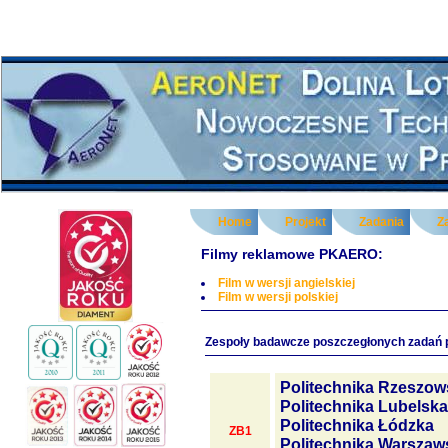
Home
Projekt
Zadania
Z
Filmy reklamowe PKAERO:
Film w wersji angielskiej
Film w wersji polskiej
Zespoły badawcze poszczegłonych zadań 
Politechnika Rzeszow
Politechnika Lubelska
Politechnika Łódzka
ZB1
Politechnika Warszaw