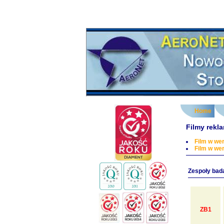
Home
Filmy rek
Film w wer
Film w wer
Zespoły bad
ZB1