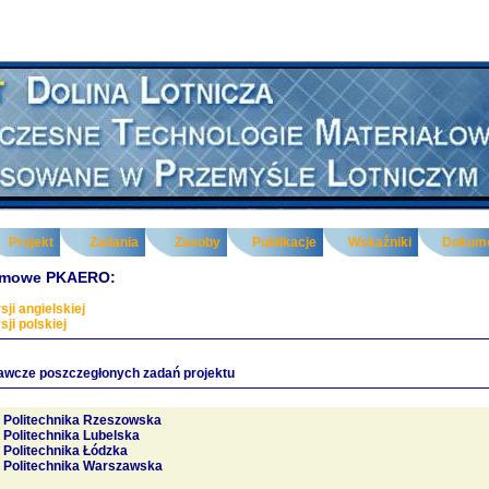
Projekt
Zadania
Zasoby
Publikacje
Wskaźniki
Dokum
lamowe PKAERO:
sji angielskiej
sji polskiej
awcze poszczegłonych zadań projektu
Politechnika Rzeszowska
Politechnika Lubelska
Politechnika Łódzka
Politechnika Warszawska