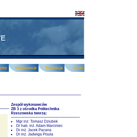
enty
Konferencje
Promocja
Linki
Zespół wykonawców
ZB 3 z ośrodka Politechnika
Rzeszowska tworzą:
Mgr inż. Tomasz Dziubek
Dr hab. inż. Adam Marciniec
Dr inż. Jacek Pacana
Dr inż. Jadwiga Pisula