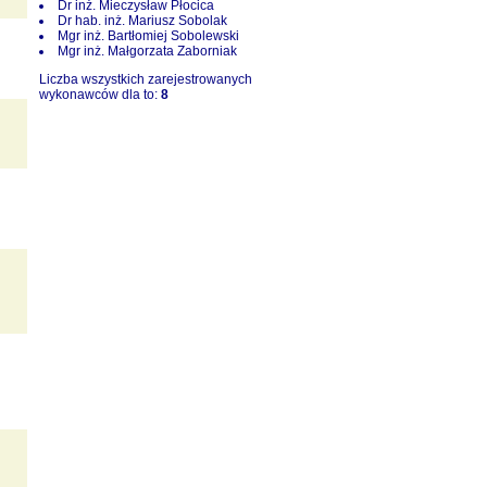
Dr inż. Mieczysław Płocica
Dr hab. inż. Mariusz Sobolak
Mgr inż. Bartłomiej Sobolewski
Mgr inż. Małgorzata Zaborniak
Liczba wszystkich zarejestrowanych
wykonawców dla to:
8