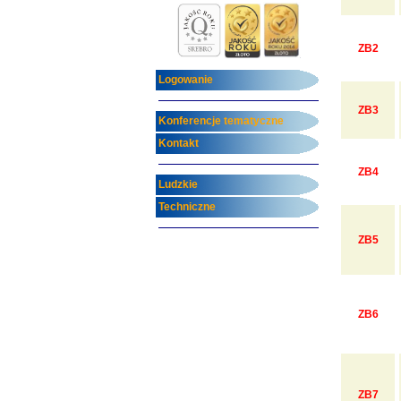
ZB2
Logowanie
ZB3
Konferencje tematyczne
Kontakt
ZB4
Ludzkie
Techniczne
ZB5
ZB6
ZB7