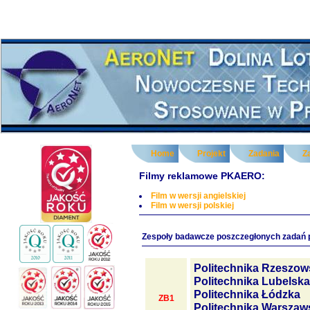
Home
Projekt
Zadania
Z
Filmy reklamowe PKAERO:
Film w wersji angielskiej
Film w wersji polskiej
Zespoły badawcze poszczegłonych zadań 
Politechnika Rzeszow
Politechnika Lubelska
Politechnika Łódzka
ZB1
Politechnika Warszaw