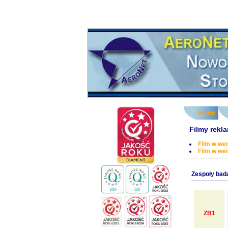
Home
Filmy rek
Film w wer
Film w wer
Zespoły bad
ZB1