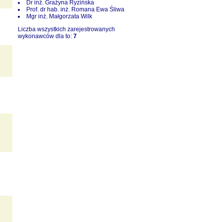
Dr inż. Grażyna Ryzińska
Prof. dr hab. inż. Romana Ewa Śliwa
Mgr inż. Małgorzata Wilk
Liczba wszystkich zarejestrowanych
wykonawców dla to:
7