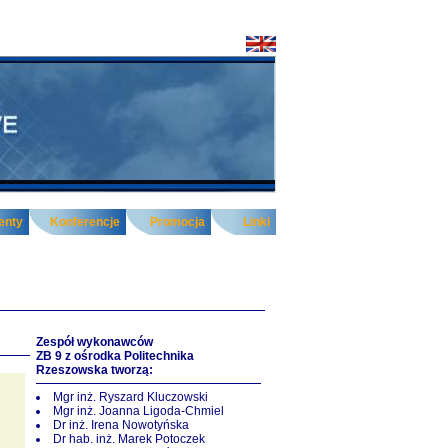
enty
Konferencje
Promocja
Linki
Zespół wykonawców
ZB 9 z ośrodka Politechnika
Rzeszowska tworzą:
Mgr inż. Ryszard Kluczowski
Mgr inż. Joanna Ligoda-Chmiel
Dr inż. Irena Nowotyńska
Dr hab. inż. Marek Potoczek