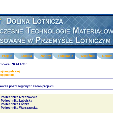
Projekt
Zadania
Zasoby
Publikacje
Wskaźniki
Dokum
lamowe PKAERO:
sji angielskiej
sji polskiej
awcze poszczegłonych zadań projektu
Politechnika Rzeszowska
Politechnika Lubelska
Politechnika Łódzka
Politechnika Warszawska