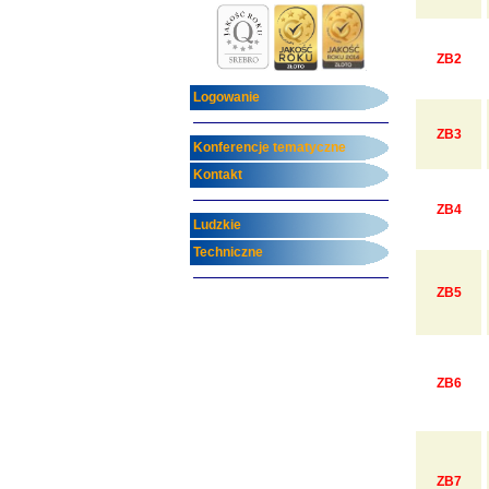
ZB2
Logowanie
ZB3
Konferencje tematyczne
Kontakt
ZB4
Ludzkie
Techniczne
ZB5
ZB6
ZB7