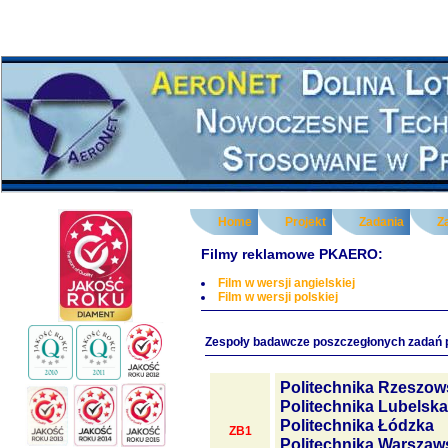
Home
Projekt
Zadania
Z
Filmy reklamowe PKAERO:
Film w wersji angielskiej
Film w wersji polskiej
Zespoły badawcze poszczegłonych zadań 
Politechnika Rzeszow
Politechnika Lubelska
Politechnika Łódzka
ZB1
Politechnika Warszaw