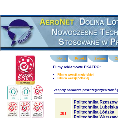
Home
Projekt
Zadania
Z
Filmy reklamowe PKAERO:
Film w wersji angielskiej
Film w wersji polskiej
Zespoły badawcze poszczegłonych zadań 
Politechnika Rzeszow
Politechnika Lubelska
Politechnika Łódzka
ZB1
Politechnika Warszaw