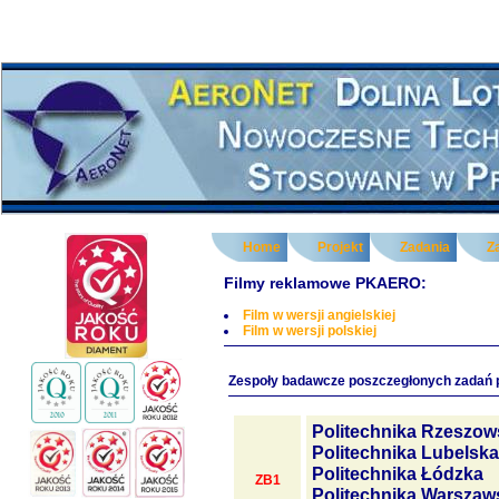
Home
Projekt
Zadania
Z
Filmy reklamowe PKAERO:
Film w wersji angielskiej
Film w wersji polskiej
Zespoły badawcze poszczegłonych zadań 
Politechnika Rzeszow
Politechnika Lubelska
Politechnika Łódzka
ZB1
Politechnika Warszaw