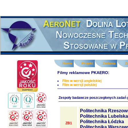
Home
Projekt
Zadania
Z
Filmy reklamowe PKAERO:
Film w wersji angielskiej
Film w wersji polskiej
Zespoły badawcze poszczegłonych zadań 
Politechnika Rzeszow
Politechnika Lubelska
Politechnika Łódzka
ZB1
Politechnika Warszaw