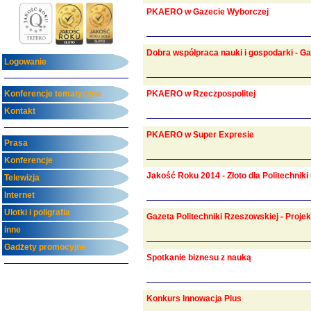
PKAERO w Gazecie Wyborczej
Dobra współpraca nauki i gospodarki - G
Logowanie
Konferencje tematyczne
PKAERO w Rzeczpospolitej
Kontakt
PKAERO w Super Expresie
Prasa
Konferencje
Jakość Roku 2014 - Złoto dla Politechnik
Telewizja
Internet
Ulotki i poligrafia
Gazeta Politechniki Rzeszowskiej - Proj
inne
Gadżety promocyjne
Spotkanie biznesu z nauką
Konkurs Innowacja Plus