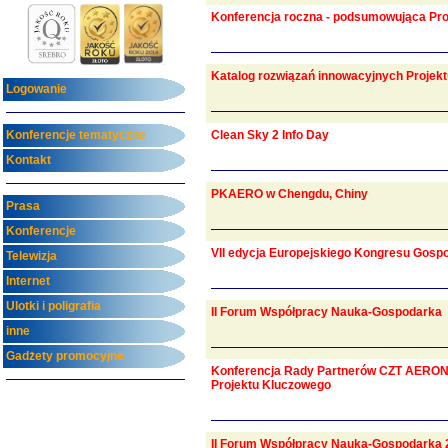
Konferencja roczna - podsumowująca P
Katalog rozwiązań innowacyjnych Projek
Logowanie
Konferencje tematyczne
Clean Sky 2 Info Day
Kontakt
PKAERO w Chengdu, Chiny
Prasa
Konferencje
VII edycja Europejskiego Kongresu Gosp
Telewizja
Internet
Ulotki i poligrafia
II Forum Współpracy Nauka-Gospodarka
inne
Gadżety promocyjne
Konferencja Rady Partnerów CZT AERONET
Projektu Kluczowego
II Forum Współpracy Nauka-Gospodarka 