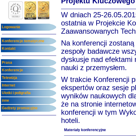
Projektu Kluczowego -
W dniach 25-26.05.2015
ostatnia w Projekcie 
Logowanie
Zaawansowanych Techn
Konferencje tematyczne
Na konferencji zostaną
Kontakt
zespoły badawcze wsz
dyskusje nad efektami 
Prasa
nauki z przemysłem.
Konferencje
Telewizja
W trakcie Konferencji p
Internet
ekspertów oraz sesje p
Ulotki i poligrafia
wyników naukowych dla 
inne
że na stronie interneto
Gadżety promocyjne
konferencji w tym Wyk
hoteli.
Materiały konferencyjne