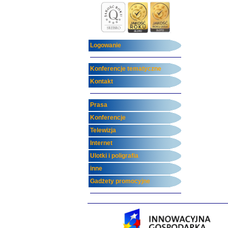
Logowanie
Konferencje tematyczne
Kontakt
Prasa
Konferencje
Telewizja
Internet
Ulotki i poligrafia
inne
Gadżety promocyjne