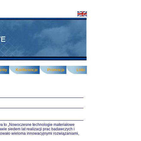
enty
Konferencje
Promocja
Linki
wa to „Nowoczesne technologie materiałowe
ie siedem lat realizacji prac badawczych i
ocowało wieloma innowacyjnymi rozwiązaniami,