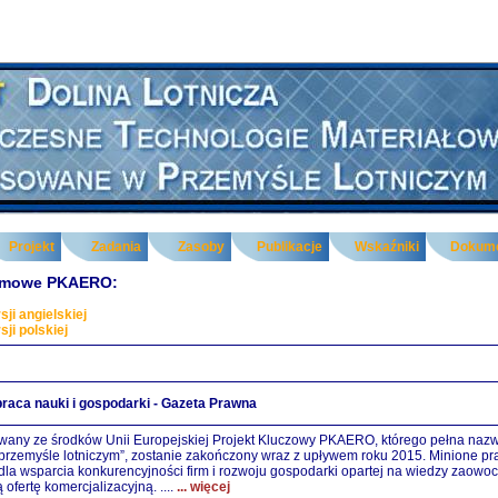
Projekt
Zadania
Zasoby
Publikacje
Wskaźniki
Dokum
lamowe PKAERO:
sji angielskiej
sji polskiej
raca nauki i gospodarki - Gazeta Prawna
wany ze środków Unii Europejskiej Projekt Kluczowy PKAERO, którego pełna naz
rzemyśle lotniczym”, zostanie zakończony wraz z upływem roku 2015. Minione praw
la wsparcia konkurencyjności firm i rozwoju gospodarki opartej na wiedzy zaow
 ofertę komercjalizacyjną. ....
... więcej