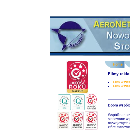
Home
Filmy rek
Film w wer
Film w wer
Dobra współp
Współfinanso
stosowane w p
rozwojowych d
które stanowią