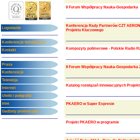
II Forum Współpracy Nauka-Gospodarka
Konferencja Rady Partnerów CZT AERONET
Logowanie
Projektu Kluczowego
Konferencje tematyczne
Kompozyty polimerowe - Polskie Radio 
Kontakt
Prasa
II Forum Współpracy Nauka-Gospodarka 
Konferencje
Telewizja
Katalog rozwiązań innowacyjnych Proje
Internet
Ulotki i poligrafia
inne
PKAERO w Super Expresie
Gadżety promocyjne
Projekt PKAERO w programie