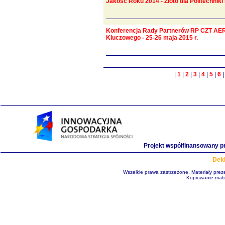
Jakość Roku 2014 - Złoto dla Politechnik
Konferencja Rady Partnerów RP CZT AER
Kluczowego - 25-26 maja 2015 r.
|
1
|
2
|
3
|
4
|
5
|
6
Projekt współfinansowany p
Dekl
Wszelkie prawa zastrzeżone. Materiały pre
Kopiowanie mate