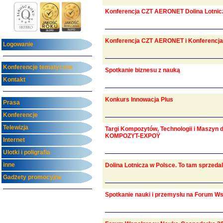
Konferencja CZT AERONET Dolina Lotni
Konferencja CZT AERONET i Konferencj
Logowanie
Konferencje tematyczne
Spotkanie biznesu z nauką
Kontakt
Konkurs Innowacja Plus
Prasa
Konferencje
Telewizja
Targi Kompozytów, Technologii i Maszyn
KOMPOZYT-EXPOŸ
Internet
Ulotki i poligrafia
inne
Dolina Lotnicza w Polsce. To tam sprzedali
Gadżety promocyjne
Spotkanie nauki i przemysłu na Forum 