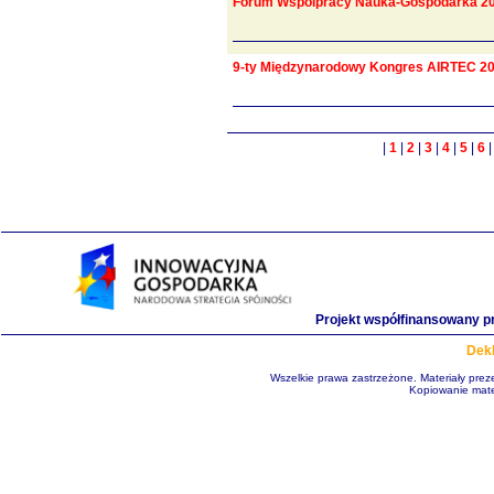
Forum Wspolpracy Nauka-Gospodarka 2
9-ty Międzynarodowy Kongres AIRTEC 2
|
1
|
2
|
3
|
4
|
5
|
6
Projekt współfinansowany p
Dekl
Wszelkie prawa zastrzeżone. Materiały pre
Kopiowanie mate