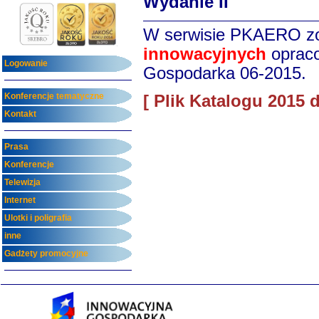
Wydanie II
W serwisie PKAERO zo
innowacyjnych
oprac
Logowanie
Gospodarka 06-2015.
Konferencje tematyczne
[ Plik Katalogu 2015 
Kontakt
Prasa
Konferencje
Telewizja
Internet
Ulotki i poligrafia
inne
Gadżety promocyjne