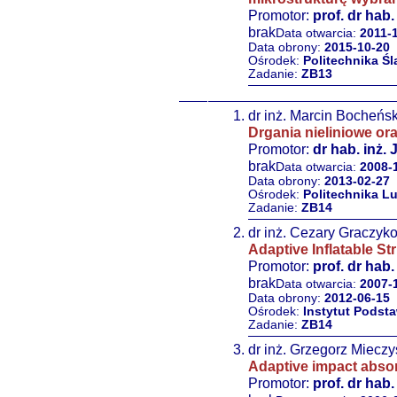
Promotor:
prof. dr hab
brak
Data otwarcia:
2011-
Data obrony:
2015-10-20
Ośrodek:
Politechnika Śl
Zadanie:
ZB13
dr inż. Marcin Bocheńsk
Drgania nieliniowe o
Promotor:
dr hab. inż.
brak
Data otwarcia:
2008-
Data obrony:
2013-02-27
Ośrodek:
Politechnika L
Zadanie:
ZB14
dr inż. Cezary Graczyk
Adaptive Inflatable St
Promotor:
prof. dr hab.
brak
Data otwarcia:
2007-
Data obrony:
2012-06-15
Ośrodek:
Instytut Pods
Zadanie:
ZB14
dr inż. Grzegorz Miecz
Adaptive impact abso
Promotor:
prof. dr hab.