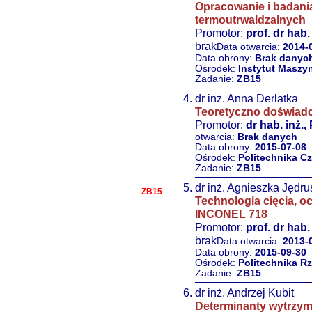
Opracowanie i badani
termoutrwaldzalnych
Promotor:
prof. dr hab.
brak
Data otwarcia:
2014-
Data obrony:
Brak danyc
Ośrodek:
Instytut Masz
Zadanie:
ZB15
dr inż. Anna Derlatka
Teoretyczno doświad
Promotor:
dr hab. inż.,
otwarcia:
Brak danych
Data obrony:
2015-07-08
Ośrodek:
Politechnika 
Zadanie:
ZB15
dr inż. Agnieszka Jędru
ZB15
Technologia cięcia, o
INCONEL 718
Promotor:
prof. dr hab.
brak
Data otwarcia:
2013-
Data obrony:
2015-09-30
Ośrodek:
Politechnika R
Zadanie:
ZB15
dr inż. Andrzej Kubit
Determinanty wytrzym