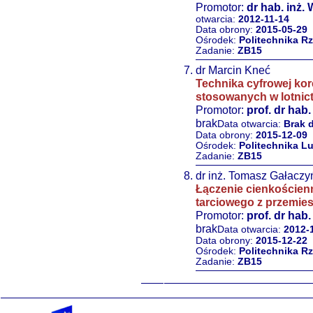
Promotor:
dr hab. inż.
otwarcia:
2012-11-14
Data obrony:
2015-05-29
Ośrodek:
Politechnika R
Zadanie:
ZB15
dr Marcin Kneć
Technika cyfrowej kor
stosowanych w lotnic
Promotor:
prof. dr hab
brak
Data otwarcia:
Brak 
Data obrony:
2015-12-09
Ośrodek:
Politechnika L
Zadanie:
ZB15
dr inż. Tomasz Gałaczy
Łączenie cienkościen
tarciowego z przemie
Promotor:
prof. dr hab
brak
Data otwarcia:
2012-
Data obrony:
2015-12-22
Ośrodek:
Politechnika R
Zadanie:
ZB15