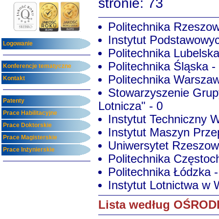
stronie: 73
Politechnika Rzeszow
Instytut Podstawowy
Logowanie
Politechnika Lubelska
Politechnika Śląska -
Konferencje tematyczne
Politechnika Warszaw
Kontakt
Stowarzyszenie Grup
Patenty
Lotnicza" - 0
Prace Habilitacyjne
Instytut Techniczny W
Prace Doktorskie
Instytut Maszyn Prz
Prace Magisterskie
Uniwersytet Rzeszows
Prace Inżynierskie
Politechnika Częstoc
Politechnika Łódzka -
Instytut Lotnictwa w 
Lista według OŚR