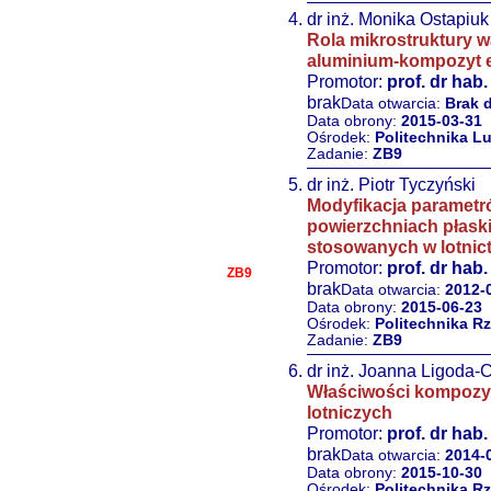
dr inż. Monika Ostapiuk
Rola mikrostruktury w
aluminium-kompozyt 
Promotor:
prof. dr hab
brak
Data otwarcia:
Brak 
Data obrony:
2015-03-31
Ośrodek:
Politechnika L
Zadanie:
ZB9
dr inż. Piotr Tyczyński
Modyfikacja parametr
powierzchniach płask
stosowanych w lotnic
Promotor:
prof. dr hab
ZB9
brak
Data otwarcia:
2012-
Data obrony:
2015-06-23
Ośrodek:
Politechnika R
Zadanie:
ZB9
dr inż. Joanna Ligoda-
Właściwości kompozy
lotniczych
Promotor:
prof. dr hab
brak
Data otwarcia:
2014-
Data obrony:
2015-10-30
Ośrodek:
Politechnika R