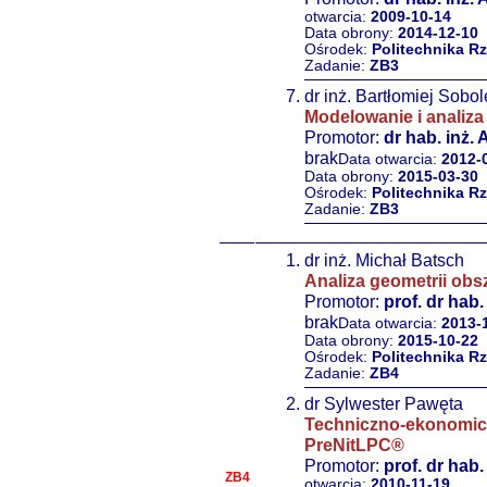
otwarcia:
2009-10-14
Data obrony:
2014-12-10
Ośrodek:
Politechnika R
Zadanie:
ZB3
dr inż. Bartłomiej Sobo
Modelowanie i analiz
Promotor:
dr hab. inż.
brak
Data otwarcia:
2012-
Data obrony:
2015-03-30
Ośrodek:
Politechnika R
Zadanie:
ZB3
dr inż. Michał Batsch
Analiza geometrii obs
Promotor:
prof. dr hab
brak
Data otwarcia:
2013-
Data obrony:
2015-10-22
Ośrodek:
Politechnika R
Zadanie:
ZB4
dr Sylwester Pawęta
Techniczno-ekonomic
PreNitLPC®
Promotor:
prof. dr hab.
ZB4
otwarcia:
2010-11-19