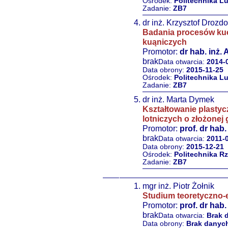
Ośrodek:
Politechnika L
Zadanie:
ZB7
dr inż. Krzysztof Drozd
Badania procesów ku
kuąniczych
Promotor:
dr hab. inż. 
brak
Data otwarcia:
2014-
Data obrony:
2015-11-25
Ośrodek:
Politechnika L
Zadanie:
ZB7
dr inż. Marta Dymek
Kształtowanie plasty
lotniczych o złożonej 
Promotor:
prof. dr hab
brak
Data otwarcia:
2011-
Data obrony:
2015-12-21
Ośrodek:
Politechnika R
Zadanie:
ZB7
mgr inż. Piotr Żołnik
Studium teoretyczno
Promotor:
prof. dr hab.
brak
Data otwarcia:
Brak 
Data obrony:
Brak danyc