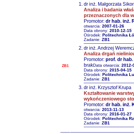
dr inż. Małgorzata Siko
Analiza i badania wł
przeznaczonych dla w
Promotor:
dr hab. inż.
otwarcia:
2007-01-26
Data obrony:
2010-12-15
Ośrodek:
Politechnika Ł
Zadanie:
ZB1
dr inż. Andrzej Weremc
Analiza drgań nielin
Promotor:
prof. dr hab
brak
Data otwarcia:
2012-
ZB1
Data obrony:
2015-04-15
Ośrodek:
Politechnika L
Zadanie:
ZB1
dr inż. Krzysztof Krupa
Kształtowanie warstwy
wykończeniowego stop
Promotor:
dr hab. inż.
otwarcia:
2013-11-13
Data obrony:
2016-01-27
Ośrodek:
Politechnika R
Zadanie:
ZB1