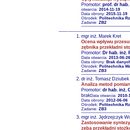
Promotor:
prof. dr hab.
otwarcia:
2014-11-19
Data obrony:
2015-11-19
Ośrodek:
Politechnika R
Zadanie:
ZB2
mgr inż. Marek Kret
Ocena wpływu przesuni
zębnika przekładni sto
Promotor:
Dr hab. inż.
Data otwarcia:
2013-06-2
Data obrony:
Brak danyc
Ośrodek:
Politechnika W
Zadanie:
ZB3
dr inż. Tomasz Dziubek
Analiza metod pomiar
Promotor:
dr hab. inż.
brak
Data otwarcia:
2010-
Data obrony:
2012-06-06
Ośrodek:
Politechnika R
Zadanie:
ZB3
mgr inż. Jędrzejczyk W
Zastosowanie syntezy 
zęba przekładni stoż