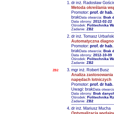
dr inż. Radosław Gości
Metoda określania ws
Promotor:
prof. dr hab.
brak
Data otwarcia:
Brak 
Data obrony:
2012-02-22
Ośrodek:
Politechnika W
Zadanie:
ZB2
dr inż. Tomasz Urbańsk
Automatyczna diagno
Promotor:
prof. dr hab.
brak
Data otwarcia:
Brak 
Data obrony:
2012-10-09
Ośrodek:
Politechnika W
Zadanie:
ZB2
mgr inż. Robert Busz
ZB2
Analiza zastosowania 
napędach lotniczych
Promotor:
prof. dr hab
Uwagi: brak
Data otwarci
Data obrony:
Brak danyc
Ośrodek:
Politechnika R
Zadanie:
ZB2
dr inż. Mariusz Mucha
Optymalizacja wydajno