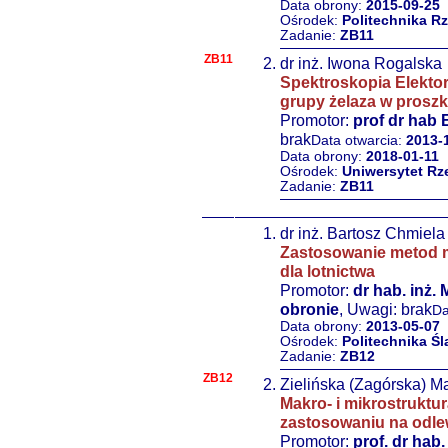
Data obrony:
2015-09-25
Ośrodek:
Politechnika R
Zadanie:
ZB11
ZB11
dr inż. Iwona Rogalska
Spektroskopia Elekt
grupy żelaza w prosz
Promotor:
prof dr hab 
brak
Data otwarcia:
2013-
Data obrony:
2018-01-11
Ośrodek:
Uniwersytet Rz
Zadanie:
ZB11
dr inż. Bartosz Chmiela
Zastosowanie metod m
dla lotnictwa
Promotor:
dr hab. inż. 
obronie
, Uwagi: brak
Da
Data obrony:
2013-05-07
Ośrodek:
Politechnika Śl
Zadanie:
ZB12
ZB12
Zielińska (Zagórska) M
Makro- i mikrostrukt
zastosowaniu na odle
Promotor:
prof. dr hab