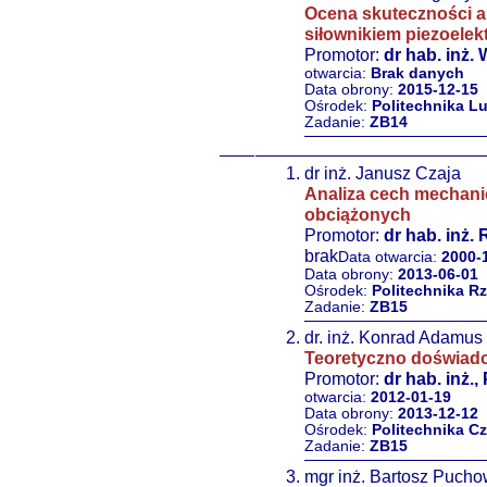
Ocena skuteczności a
siłownikiem piezoele
Promotor:
dr hab. inż.
otwarcia:
Brak danych
Data obrony:
2015-12-15
Ośrodek:
Politechnika L
Zadanie:
ZB14
dr inż. Janusz Czaja
Analiza cech mechani
obciążonych
Promotor:
dr hab. inż.
brak
Data otwarcia:
2000-
Data obrony:
2013-06-01
Ośrodek:
Politechnika R
Zadanie:
ZB15
dr. inż. Konrad Adamus
Teoretyczno doświadc
Promotor:
dr hab. inż.,
otwarcia:
2012-01-19
Data obrony:
2013-12-12
Ośrodek:
Politechnika 
Zadanie:
ZB15
mgr inż. Bartosz Pucho