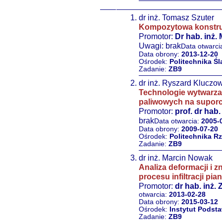
dr inż. Tomasz Szuter
Kompozytowa konstrukc
Promotor:
Dr hab. inż. 
Uwagi: brak
Data otwarci
Data obrony:
2013-12-20
Ośrodek:
Politechnika Śl
Zadanie:
ZB9
dr inż. Ryszard Kluczo
Technologie wytwarza
paliwowych na supo
Promotor:
prof. dr hab
brak
Data otwarcia:
2005-
Data obrony:
2009-07-20
Ośrodek:
Politechnika R
Zadanie:
ZB9
dr inż. Marcin Nowak
Analiza deformacji i 
procesu infiltracji p
Promotor:
dr hab. inż.
otwarcia:
2013-02-28
Data obrony:
2015-03-12
Ośrodek:
Instytut Pods
Zadanie:
ZB9