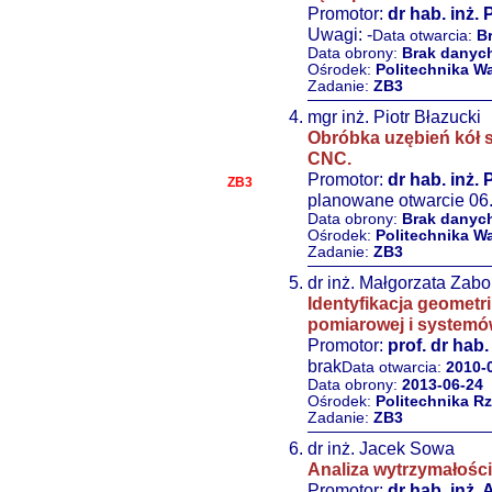
Promotor:
dr hab. inż. 
Uwagi: -
Data otwarcia:
B
Data obrony:
Brak danyc
Ośrodek:
Politechnika W
Zadanie:
ZB3
mgr inż. Piotr Błazucki
Obróbka uzębień kół 
CNC.
Promotor:
dr hab. inż. 
ZB3
planowane otwarcie 06
Data obrony:
Brak danyc
Ośrodek:
Politechnika W
Zadanie:
ZB3
dr inż. Małgorzata Zabo
Identyfikacja geometr
pomiarowej i system
Promotor:
prof. dr hab
brak
Data otwarcia:
2010-
Data obrony:
2013-06-24
Ośrodek:
Politechnika R
Zadanie:
ZB3
dr inż. Jacek Sowa
Analiza wytrzymałości
Promotor:
dr hab. inż.