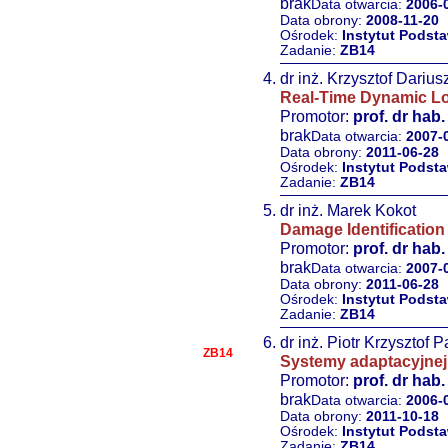
brak
Data otwarcia:
2006-
Data obrony:
2008-11-20
Ośrodek:
Instytut Pods
Zadanie:
ZB14
dr inż. Krzysztof Dariu
Real-Time Dynamic Loa
Promotor:
prof. dr hab.
brak
Data otwarcia:
2007-
Data obrony:
2011-06-28
Ośrodek:
Instytut Pods
Zadanie:
ZB14
dr inż. Marek Kokot
Damage Identification 
Promotor:
prof. dr hab.
brak
Data otwarcia:
2007-
Data obrony:
2011-06-28
Ośrodek:
Instytut Pods
Zadanie:
ZB14
dr inż. Piotr Krzysztof 
ZB14
Systemy adaptacyjnej
Promotor:
prof. dr hab.
brak
Data otwarcia:
2006-
Data obrony:
2011-10-18
Ośrodek:
Instytut Pods
Zadanie:
ZB14