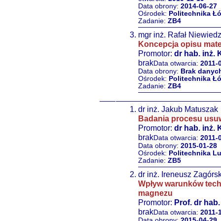
Data obrony:
2014-06-27
Ośrodek:
Politechnika Ł
Zadanie:
ZB4
mgr inż. Rafał Niewiedz
Koncepcja opisu mate
Promotor:
dr hab. inż
brak
Data otwarcia:
2011-
Data obrony:
Brak danyc
Ośrodek:
Politechnika Ł
Zadanie:
ZB4
dr inż. Jakub Matuszak
Badania procesu usuw
Promotor:
dr hab. inż. 
brak
Data otwarcia:
2011-
Data obrony:
2015-01-28
Ośrodek:
Politechnika L
Zadanie:
ZB5
dr inż. Ireneusz Zagórsk
Wpływ warunków techn
magnezu
Promotor:
Prof. dr hab
brak
Data otwarcia:
2011-
Data obrony:
2015-04-29