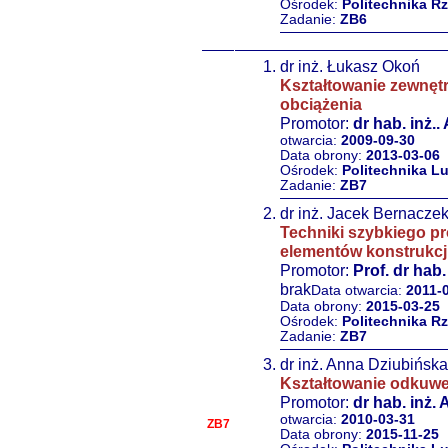
Ośrodek:
Politechnika R
Zadanie:
ZB6
dr inż. Łukasz Okoń
Kształtowanie zewnętr
obciążenia
Promotor:
dr hab. inż.
otwarcia:
2009-09-30
Data obrony:
2013-03-06
Ośrodek:
Politechnika L
Zadanie:
ZB7
dr inż. Jacek Bernacze
Techniki szybkiego pr
elementów konstrukcji
Promotor:
Prof. dr hab
brak
Data otwarcia:
2011-
Data obrony:
2015-03-25
Ośrodek:
Politechnika R
Zadanie:
ZB7
dr inż. Anna Dziubińska
Kształtowanie odkuwe
Promotor:
dr hab. inż.
otwarcia:
2010-03-31
ZB7
Data obrony:
2015-11-25