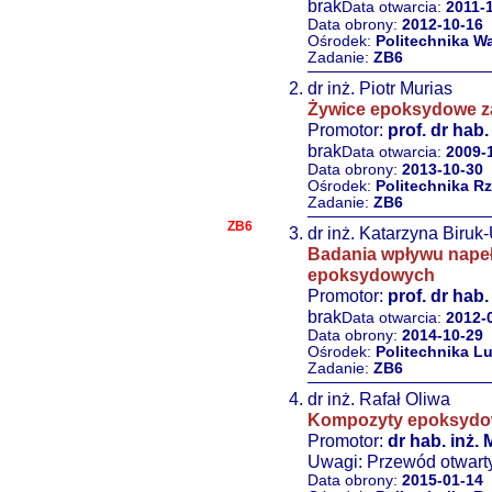
brak
Data otwarcia:
2011-
Data obrony:
2012-10-16
Ośrodek:
Politechnika W
Zadanie:
ZB6
dr inż. Piotr Murias
Żywice epoksydowe z
Promotor:
prof. dr hab.
brak
Data otwarcia:
2009-
Data obrony:
2013-10-30
Ośrodek:
Politechnika R
Zadanie:
ZB6
ZB6
dr inż. Katarzyna Biruk
Badania wpływu napeł
epoksydowych
Promotor:
prof. dr hab
brak
Data otwarcia:
2012-
Data obrony:
2014-10-29
Ośrodek:
Politechnika L
Zadanie:
ZB6
dr inż. Rafał Oliwa
Kompozyty epoksydow
Promotor:
dr hab. inż.
Uwagi: Przewód otwart
Data obrony:
2015-01-14