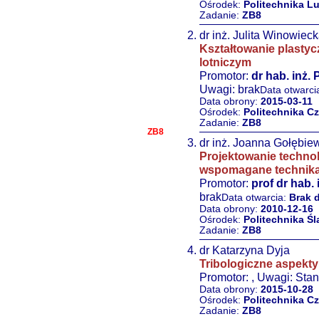
Ośrodek:
Politechnika L
Zadanie:
ZB8
dr inż. Julita Winowiec
Kształtowanie plasty
lotniczym
Promotor:
dr hab. inż. 
Uwagi: brak
Data otwarci
Data obrony:
2015-03-11
Ośrodek:
Politechnika 
Zadanie:
ZB8
ZB8
dr inż. Joanna Gołębi
Projektowanie technol
wspomagane technikam
Promotor:
prof dr hab.
brak
Data otwarcia:
Brak 
Data obrony:
2010-12-16
Ośrodek:
Politechnika Śl
Zadanie:
ZB8
dr Katarzyna Dyja
Tribologiczne aspekt
Promotor:
, Uwagi: Stan
Data obrony:
2015-10-28
Ośrodek:
Politechnika 
Zadanie:
ZB8