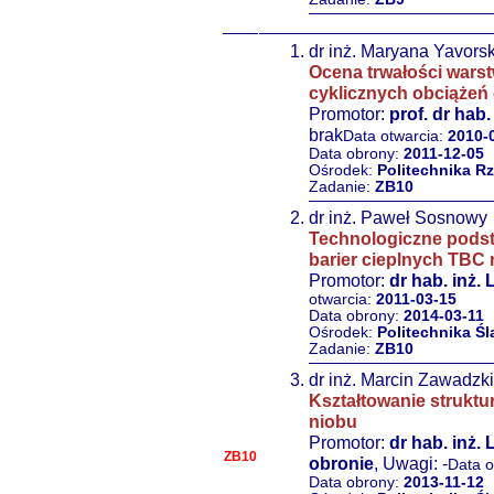
dr inż. Maryana Yavors
Ocena trwałości wars
cyklicznych obciążeń
Promotor:
prof. dr hab.
brak
Data otwarcia:
2010-
Data obrony:
2011-12-05
Ośrodek:
Politechnika R
Zadanie:
ZB10
dr inż. Paweł Sosnowy
Technologiczne podst
barier cieplnych TBC 
Promotor:
dr hab. inż.
otwarcia:
2011-03-15
Data obrony:
2014-03-11
Ośrodek:
Politechnika Śl
Zadanie:
ZB10
dr inż. Marcin Zawadzki
Kształtowanie strukt
niobu
Promotor:
dr hab. inż.
ZB10
obronie
, Uwagi: -
Data o
Data obrony:
2013-11-12