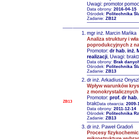
Uwagi: promotor pomocn
Data obrony:
2016-04-15
Ośrodek:
Politechnika Śl
Zadanie:
ZB12
mgr inż. Marcin Mańka
Analiza struktury i 
poprodukcyjnych z n
Promotor:
dr hab. inż. 
realizacji
, Uwagi: brak
D
Data obrony:
Brak danyc
Ośrodek:
Politechnika Śl
Zadanie:
ZB13
dr inż. Arkadiusz Onys
Wpływ warunków krysta
z monokrystalicznych
Promotor:
prof. dr hab.
ZB13
brak
Data otwarcia:
2009-
Data obrony:
2011-12-14
Ośrodek:
Politechnika R
Zadanie:
ZB13
dr inż. Paweł Gradoń
Procesy fizykochemicz
mikrostrukturę wybra