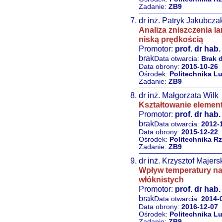
Zadanie:
ZB9
dr inż. Patryk Jakubcza
Analiza zniszczenia 
niską prędkością
Promotor:
prof. dr hab
brak
Data otwarcia:
Brak 
Data obrony:
2015-10-26
Ośrodek:
Politechnika L
Zadanie:
ZB9
dr inż. Małgorzata Wilk
Kształtowanie elemen
Promotor:
prof. dr hab
brak
Data otwarcia:
2012-
Data obrony:
2015-12-22
Ośrodek:
Politechnika R
Zadanie:
ZB9
dr inż. Krzysztof Majers
Wpływ temperatury na 
włóknistych
Promotor:
prof. dr hab
brak
Data otwarcia:
2014-
Data obrony:
2016-12-07
Ośrodek:
Politechnika L
Zadanie:
ZB9