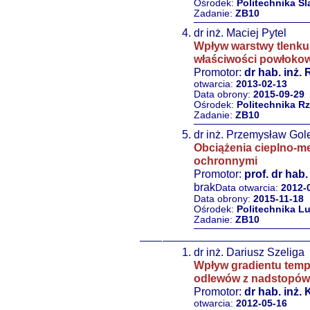
Ośrodek:
Politechnika Śl
Zadanie:
ZB10
dr inż. Maciej Pytel
Wpływ warstwy tlenku
właściwości powłokow
Promotor:
dr hab. inż. 
otwarcia:
2013-02-13
Data obrony:
2015-09-29
Ośrodek:
Politechnika R
Zadanie:
ZB10
dr inż. Przemysław Gol
Obciążenia cieplno-m
ochronnymi
Promotor:
prof. dr hab
brak
Data otwarcia:
2012-
Data obrony:
2015-11-18
Ośrodek:
Politechnika L
Zadanie:
ZB10
dr inż. Dariusz Szeliga
Wpływ gradientu tempe
odlewów z nadstopów 
Promotor:
dr hab. inż.
otwarcia:
2012-05-16