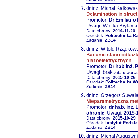
dr inż. Michał Kalkowsk
Delamination in struc
Promotor:
Dr Emiliano 
Uwagi: Wielka Brytani
Data obrony:
2014-11-20
Ośrodek:
Politechnika R
Zadanie:
ZB14
dr inż. Witold Rządkow
Badanie stanu odkszt
piezoelektrycznych
Promotor:
Dr hab inż. 
Uwagi: brak
Data otwarci
Data obrony:
2015-10-26
Ośrodek:
Politechnika W
Zadanie:
ZB14
dr inż. Grzegorz Suwał
Nieparametryczna meto
Promotor:
dr hab. inż.
obronie
, Uwagi: 2015-
Data obrony:
2015-10-29
Ośrodek:
Instytut Pods
Zadanie:
ZB14
dr inż. Michał Augustyn