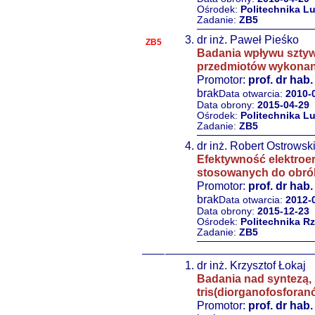
Ośrodek:
Politechnika L
Zadanie:
ZB5
dr inż. Paweł Pieśko
ZB5
Badania wpływu sztyw
przedmiotów wykonan
Promotor:
prof. dr hab
brak
Data otwarcia:
2010-
Data obrony:
2015-04-29
Ośrodek:
Politechnika L
Zadanie:
ZB5
dr inż. Robert Ostrowsk
Efektywność elektroe
stosowanych do obrób
Promotor:
prof. dr hab
brak
Data otwarcia:
2012-
Data obrony:
2015-12-23
Ośrodek:
Politechnika R
Zadanie:
ZB5
dr inż. Krzysztof Łokaj
Badania nad syntezą,
tris(diorganofosforan
Promotor:
prof. dr hab