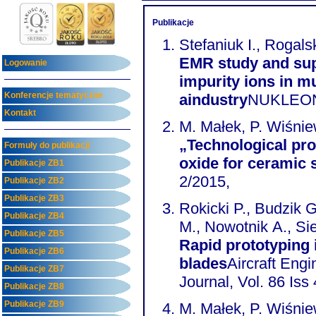
Publikacje
Stefaniuk I., Rogalsk
EMR study and sup
Logowanie
impurity ions in m
Konferencje tematyczne
aindustry
NUKLEONI
Kontakt
M. Małek, P. Wiśnie
„Technological pro
Formuły do publikacji
oxide for ceramic 
Publikacje ZB1
2/2015,
Publikacje ZB2
Publikacje ZB3
Rokicki P., Budzik 
Publikacje ZB4
M., Nowotnik A., Si
Publikacje ZB5
Rapid prototyping 
Publikacje ZB6
blades
Aircraft Eng
Publikacje ZB7
Journal, Vol. 86 Iss
Publikacje ZB8
Publikacje ZB9
M. Małek, P. Wiśnie