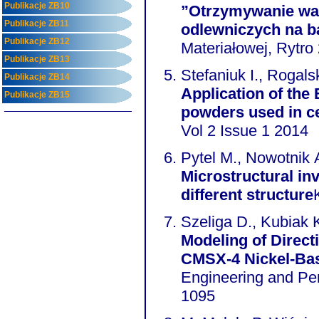
Publikacje ZB10
”Otrzymywanie wa
Publikacje ZB11
odlewniczych na ba
Publikacje ZB12
Materiałowej, Rytro
Publikacje ZB13
Stefaniuk I., Rogalsk
Publikacje ZB14
Application of the 
Publikacje ZB15
Vol 2 Issue 1 2014
Pytel M., Nowotnik A
Microstructural in
different structure
Szeliga D., Kubiak K
Modeling of Directi
CMSX-4 Nickel-Bas
Engineering and Pe
1095