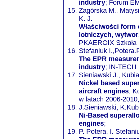
industry
Zagórska M., Matysi
K. J.
Właściwości form 
lotniczych, wytwo
PKAEROIX Szkoła In
Stefaniuk I.,Potera.
The EPR measurem
industry
; IN-TECH
Sieniawski J., Kubi
Nickel based super
aircraft engines
; K
w latach 2006-2010,
J.Sieniawski, K.Kub
Ni-Based superallo
engines
;
P. Potera, I. Stefani