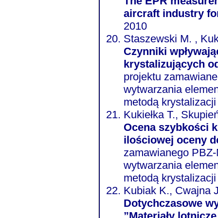
The EPR measurements of A
aircraft industry f
2010
Staszewski M. , Kuk
Czynniki wpływają
krystalizujących o
projektu zamawiane
wytwarzania element
metodą krystalizacj
Kukiełka T., Skupie
Ocena szybkości k
ilościowej oceny 
zamawianego PBZ-M
wytwarzania element
metodą krystalizacj
Kubiak K., Cwajna J
Dotychczasowe wy
”Materiały lotnicz