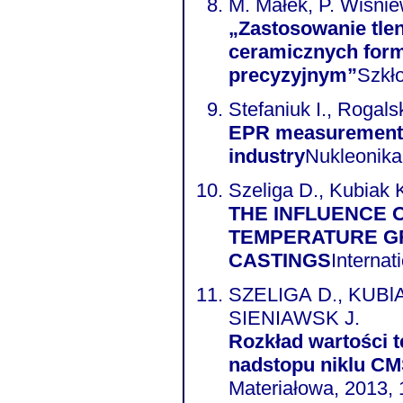
M. Małek, P. Wiśnie
„Zastosowanie tle
ceramicznych form
precyzyjnym”
Szkło
Stefaniuk I., Rogals
EPR measurements 
industry
Nukleonika
Szeliga D., Kubiak 
THE INFLUENCE 
TEMPERATURE GR
CASTINGS
Internat
SZELIGA D., KUBl
SIENIAWSK J.
Rozkład wartości 
nadstopu niklu C