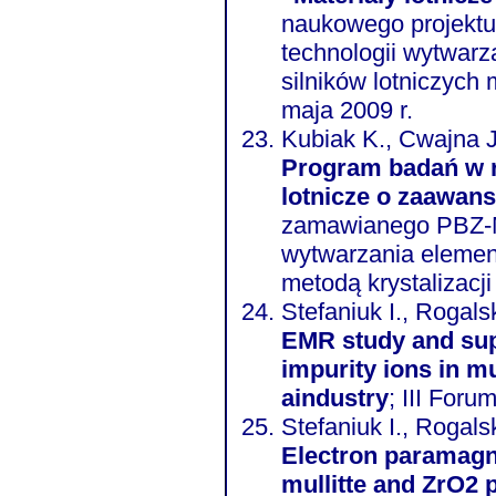
naukowego projekt
technologii wytwarz
silników lotniczych 
maja 2009 r.
Kubiak K., Cwajna J
Program badań w r
lotnicze o zaawans
zamawianego PBZ-M
wytwarzania element
metodą krystalizacj
Stefaniuk I., Rogalsk
EMR study and sup
impurity ions in m
aindustry
; III For
Stefaniuk I., Rogalsk
Electron paramagne
mullitte and ZrO2 powder