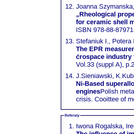
Joanna Szymanska, 
„Rheological proper
for ceramic shell 
ISBN 978-88-8797
Stefaniuk I., Potera 
The EPR measureme
ćrospace industry 
Vol.33 (suppl A), p
J.Sieniawski, K.Kub
Ni-Based superallo
engines
Polish meta
crisis. Cooittee of 
Referaty
Iwona Rogalska, Ire
The influence of im