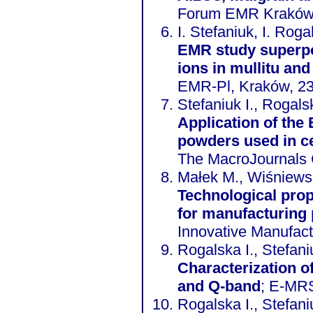
Forum EMR Kraków 
I. Stefaniuk, I. Roga
EMR study superpo
ions in mullitu an
EMR-Pl, Kraków, 23
Stefaniuk I., Rogalsk
Application of the 
powders used in ce
The MacroJournals 
Małek M., Wiśniewsk
Technological prope
for manufacturing 
Innovative Manufac
Rogalska I., Stefaniu
Characterization 
and Q-band
; E-MR
Rogalska I., Stefaniu