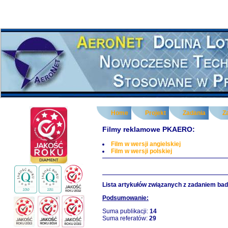
Home
Projekt
Zadania
Z
Filmy reklamowe PKAERO:
Film w wersji angielskiej
Film w wersji polskiej
Lista artykułów związanych z zadaniem ba
Podsumowanie:
Suma publikacji:
14
Suma referatów:
29