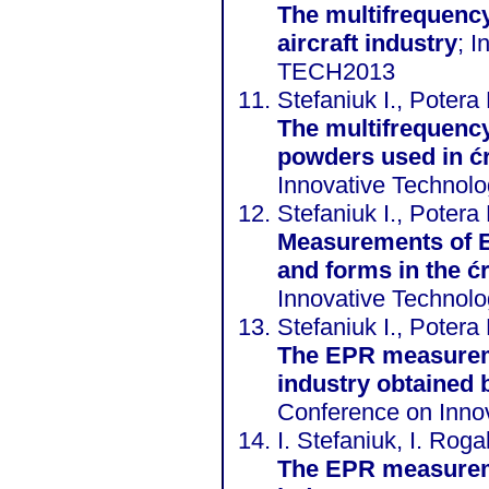
The multifrequenc
aircraft industry
; 
TECH2013
Stefaniuk I., Potera 
The multifrequenc
powders used in ć
Innovative Technol
Stefaniuk I., Potera 
Measurements of E
and forms in the ć
Innovative Technol
Stefaniuk I., Potera 
The EPR measurements of the ceramics cores used in aircraft
industry obtained 
Conference on Inno
I. Stefaniuk, I. Rog
The EPR measurements of the ceramic