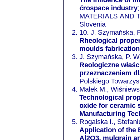
ćrospace industry
MATERIALS AND TE
Slovenia
10. J. Szymańska, P
Rheological proper
moulds fabrication
J. Szymańska, P. Wi
Reologiczne właśc
przeznaczeniem dl
Polskiego Towarzys
Małek M., Wiśniewsk
Technological prop
oxide for ceramic shel
Manufacturing Tec
Rogalska I., Stefaniu
Application of the 