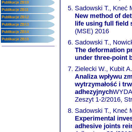
Publikacje ZB10
Sadowski T., Kneć 
Publikacje ZB11
New method of dete
Publikacje ZB12
life using full field
Publikacje ZB13
(MSE) 2016
Publikacje ZB14
Publikacje ZB15
Sadowski T., Nowick
The deformation pr
under three-point 
Zielecki W., Kubit A
Analiza wpływu zm
wytrzymałość i tr
adhezyjnych
WYDAW
Zeszyt 1-2/2016, Str
Sadowski T., Kneć M
Experimental inves
adhesive joints rei