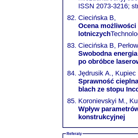
ISSN 2073-3216; st
Ciecińska B,
Ocena możliwości k
lotniczych
Technolo
Ciecińska B, Perłow
Swobodna energia 
po obróbce lasero
Jędrusik A., Kupiec
Sprawność cieplna
blach ze stopu Inc
Koronievskyi M., Ku
Wpływ parametrów 
konstrukcyjnej
Referaty