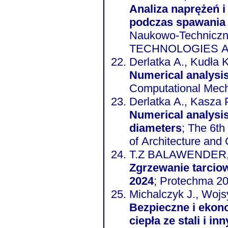
Analiza naprężeń i
podczas spawania 
Naukowo-Technic
TECHNOLOGIES 
Derlatka A., Kudła 
Numerical analysi
Computational Mech
Derlatka A., Kasza 
Numerical analysis
diameters
; The 6t
of Architecture and
T.Z BALAWENDER, 
Zgrzewanie tarcio
2024
; Protechma 20
Michalczyk J., Wojs
Bezpieczne i eko
ciepła ze stali i 