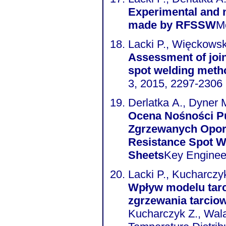
Experimental and n
made by RFSSW
M
Lacki P., Więckowsk
Assessment of joints
spot welding meth
3, 2015, 2297-2306
Derlatka A., Dyner M
Ocena Nośności P
Zgrzewanych Oporo
Resistance Spot W
Sheets
Key Engineer
Lacki P., Kucharczy
Wpływ modelu tarc
zgrzewania tarcio
Kucharczyk Z., Wala