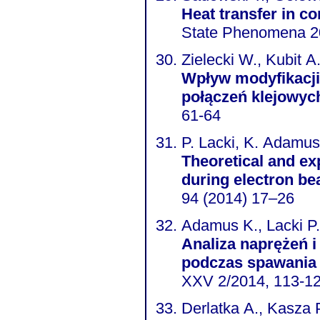
Heat transfer in c
State Phenomena 20
Zielecki W., Kubit A
Wpływ modyfikacji
połączeń klejowyc
61-64
P. Lacki, K. Adamus
Theoretical and e
during electron b
94 (2014) 17–26
Adamus K., Lacki P.
Analiza naprężeń i
podczas spawania 
XXV 2/2014, 113-1
Derlatka A., Kasza 