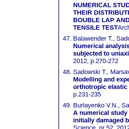
NUMERICAL STU
THEIR DISTRIBUT
BOUBLE LAP AND
TENSILE TEST
Arch
Balawender T., Sad
Numerical analysis
subjected to uniaxi
2012, p.270-272
Sadowski T., Marsav
Modelling and expe
orthotropic elastic
p.231-235
Burlayenko V.N., Sa
A numerical study 
initially damaged 
Science, nr 52, 201