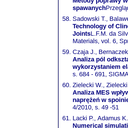
Metody poprawy wł
spawanych
Przeglą
Sadowski T., Balaw
Technology of Clin
Joints
L.F.M. da Sil
Materials, vol. 6, S
Czaja J., Bernaczek 
Analiza pól odkszt
wykorzystaniem el
s. 684 - 691, SIG
Zielecki W., Zieleck
Analiza MES wpływ
naprężeń w spoinie
4/2010, s. 49 -51
Lacki P., Adamus K.
Numerical simulat