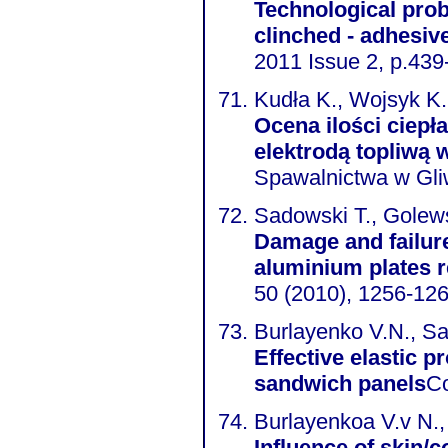
Technological prob
clinched - adhesive
2011 Issue 2, p.439
Kudła K., Wojsyk K.
Ocena ilości ciep
elektrodą topliwą
Spawalnictwa w Gli
Damage and failure
aluminium plates r
50 (2010), 1256-12
Burlayenko V.N., Sa
Effective elastic p
sandwich panels
Co
Burlayenkoa V.v N.,
Influence of skin/