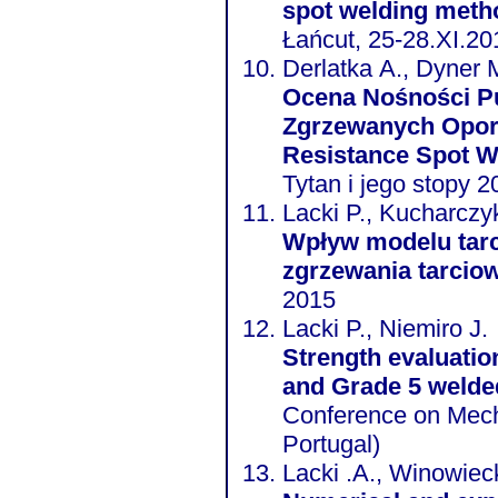
spot welding meth
Łańcut, 25-28.XI.20
Derlatka A., Dyner M
Ocena Nośności P
Zgrzewanych Oporo
Resistance Spot W
Tytan i jego stopy 2
Lacki P., Kucharczy
Wpływ modelu tarc
zgrzewania tarcio
2015
Lacki P., Niemiro J.
Strength evaluatio
and Grade 5 welde
Conference on Mech
Portugal)
Lacki .A., Winowiec