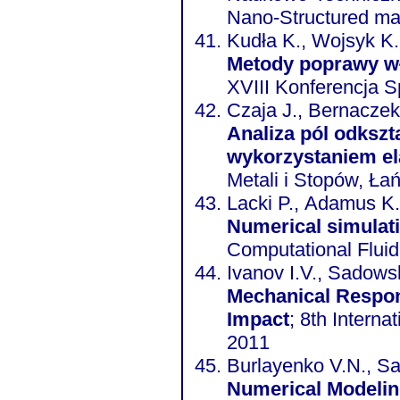
Nano-Structured mat
Kudła K., Wojsyk K.
Metody poprawy wł
XVIII Konferencja Sp
Czaja J., Bernaczek 
Analiza pól odkszt
wykorzystaniem el
Metali i Stopów, Łań
Lacki P., Adamus K.
Numerical simulat
Computational Flui
Ivanov I.V., Sadowsk
Mechanical Respon
Impact
; 8th Intern
2011
Burlayenko V.N., Sa
Numerical Modeling