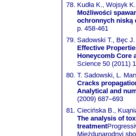
Kudła K., Wojsyk K.
Możliwości spawan
ochronnych niską 
p. 458-461
Sadowski T., Bęc J.
Effective Properti
Honeycomb Core a
Science 50 (2011) 
T. Sadowski, L. Mar
Cracks propagation 
Analytical and nu
(2009) 687–693
Ciecińska B., Kuąni
The analysis of tox
treatment
Progressi
Mieżdunarodnyj sbor