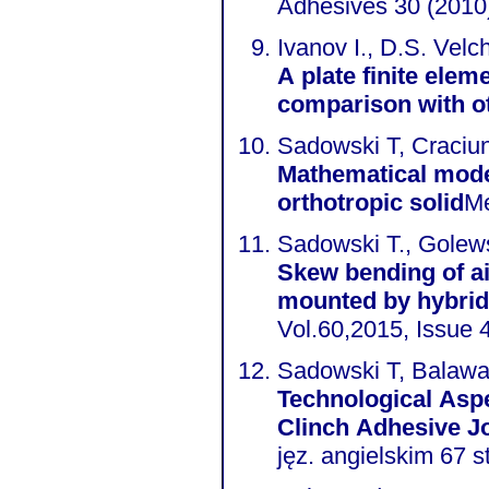
Adhesives 30 (2010
Ivanov I., D.S. Velc
A plate finite elem
comparison with o
Sadowski T, Craciu
Mathematical model
orthotropic solid
Me
Sadowski T., Golew
Skew bending of ai
mounted by hybrid 
Vol.60,2015, Issue 
Sadowski T, Balawa
Technological Aspe
Clinch Adhesive Jo
jęz. angielskim 67 s