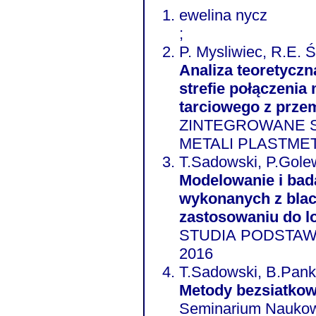
ewelina nycz
;
P. Mysliwiec, R.E. Ś
Analiza teoretyczn
strefie połączenia
tarciowego z prze
ZINTEGROWANE S
METALI PLASTMET
T.Sadowski, P.Gole
Modelowanie i bad
wykonanych z blac
zastosowaniu do l
STUDIA PODSTAW
2016
T.Sadowski, B.Pan
Metody bezsiatkowe
Seminarium Nau