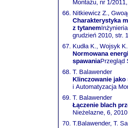
Montażu, nr 1/2011,
Nitkiewicz Z., Gwoą
Charakterystyka m
z tytanem
Inżynieri
grudzień 2010, str.
Kudła K., Wojsyk K.
Normowana energia
spawania
Przegląd 
T. Balawender
Klinczowanie jako
i Automatyzacja Mont
T. Balawender
Łączenie blach prz
Nieżelazne, 6, 2010,
T.Balawender, T. S