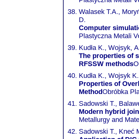
Walasek T.A., Mory
D.
Computer simulatio
Plastyczna Metali V
Kudła K., Wojsyk, 
The properties of 
RFSSW methods
O
Kudła K., Wojsyk K.
Properties of Over
Method
Obróbka Pla
Sadowski T., Balawe
Modern hybrid join
Sadowski T., Kneć 