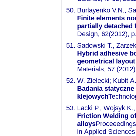
Burlayenko V.N., Sa
Finite elements no
partially detached
Design, 62(2012), p
Sadowski T., Zarze
Hybrid adhesive bo
geometrical layout 
Materials, 57 (2012)
W. Zielecki; Kubit A
Badania statyczne
klejowych
Technolo
Lacki P., Wojsyk K.,
Friction Welding o
alloys
Proceeedings
in Applied Science