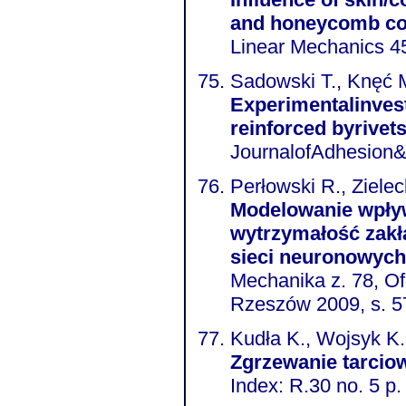
and honeycomb co
Linear Mechanics 45
Sadowski T., Knęć M
Experimentalinves
reinforced byrivet
JournalofAdhesion
Perłowski R., Zielec
Modelowanie wpływ
wytrzymałość zakł
sieci neuronowych
Mechanika z. 78, O
Rzeszów 2009, s. 5
Kudła K., Wojsyk K.,
Zgrzewanie tarcio
Index: R.30 no. 5 p