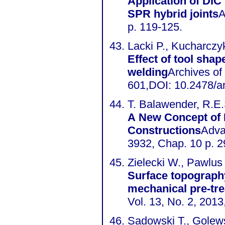
Application of DIC
SPR hybrid joints
A
p. 119-125.
Lacki P., Kucharczyk
Effect of tool shape
welding
Archives of 
601,DOI: 10.2478/
T. Balawender, R.E.
A New Concept of R
Constructions
Adva
3932, Chap. 10 p. 
Zielecki W., Pawlus 
Surface topography 
mechanical pre-tr
Vol. 13, No. 2, 201
Sadowski T., Golews