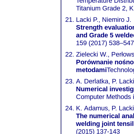
Temperature Distribu
Titanium Grade 2, K
Lacki P., Niemiro J.
Strength evaluatio
and Grade 5 welde
159 (2017) 538–547
Zielecki W., Perłows
Porównanie nośno
metodami
Technolog
A. Derlatka, P. Lack
Numerical investiga
Computer Methods i
K. Adamus, P. Lacki
The numerical anal
welding joint tensi
(2015) 137-143