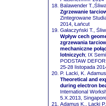
Balawender T.,Śliwa
Zgrzewanie tarcio
Zintegrowane Studia
2014, Łańcut
Gałaczyński T., Śliw
Wpływ cech geome
zgrzewania tarcio
mechaniczne połąc
lotniczych
; IX Se
PODSTAW DEFORM
25-28 listopada 2014
P. Lacki, K. Adamus
Theoretical and e
during electron b
International Works
5.X.2013, Singapor
Adamus K., Lacki P.