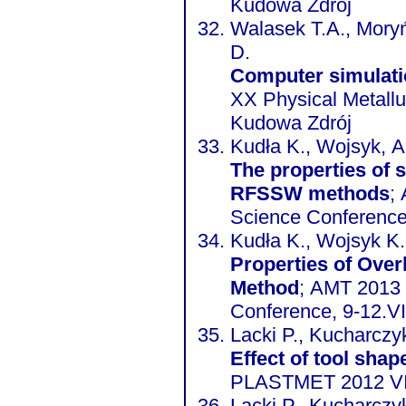
Kudowa Zdrój
Walasek T.A., Mory
D.
Computer simulatio
XX Physical Metallu
Kudowa Zdrój
Kudła K., Wojsyk, 
The properties of 
RFSSW methods
;
Science Conference
Kudła K., Wojsyk K.
Properties of Over
Method
; AMT 2013 
Conference, 9-12.V
Lacki P., Kucharczyk
Effect of tool shap
PLASTMET 2012 VI
Lacki P., Kucharczyk