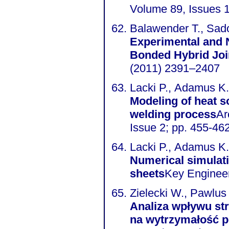
Volume 89, Issues 
Balawender T., Sado
Experimental and 
Bonded Hybrid Joi
(2011) 2391–2407
Lacki P., Adamus K.
Modeling of heat 
welding process
Ar
Issue 2; pp. 455-46
Lacki P., Adamus K.
Numerical simulati
sheets
Key Engineer
Zielecki W., Pawlus 
Analiza wpływu st
na wytrzymałość p