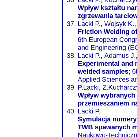
Wpływ kształtu na
zgrzewania tarcio
Lacki P., Wojsyk K.,
Friction Welding o
6th European Congr
and Engineering (
Lacki P., Adamus J.
Experimental and n
welded samples
; 
Applied Sciences a
P.Lacki, Z.Kucharcz
Wpływ wybranych 
przemieszaniem na
Lacki P.
Symulacja numeryc
TWB spawanych m
Naukowo-Techniczn