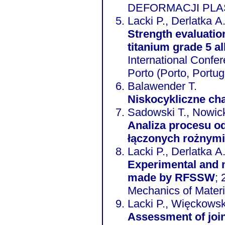
DEFORMACJI PLA
Lacki P., Derlatka A
Strength evaluati
titanium grade 5 
International Confe
Porto (Porto, Portug
Balawender T.
Niskocykliczne ch
Sadowski T., Nowick
Analiza procesu o
łączonych rożnymi
Lacki P., Derlatka A
Experimental and n
made by RFSSW
; 
Mechanics of Mater
Lacki P., Więckowsk
Assessment of joints