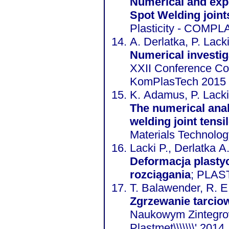
Numerical and expe
Spot Welding joint
Plasticity - COMPLA
A. Derlatka, P. Lack
Numerical investiga
XXII Conference Co
KomPlasTech 2015
K. Adamus, P. Lacki
The numerical anal
welding joint tensi
Materials Technolo
Lacki P., Derlatka A
Deformacja plast
rozciągania
; PLAS
T. Balawender, R. E.
Zgrzewanie tarcio
Naukowym Zintegrow
Plastmet\\\\\\\' 2014