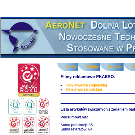
Home
Projekt
Zadania
Z
Filmy reklamowe PKAERO:
Film w wersji angielskiej
Film w wersji polskiej
Lista artykułów związanych z zadaniem ba
Podsumowanie:
Suma publikacji:
85
Suma referatów:
64