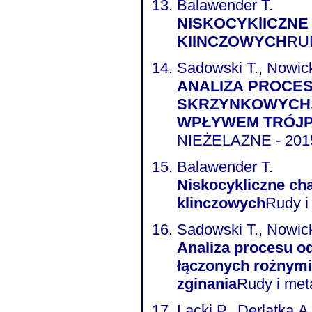
Balawender T.
NISKOCYKlICZNE
KlINCZOWYCH
RUD
Sadowski T., Nowick
ANALIZA PROCE
SKRZYNKOWYCH,
WPŁYWEM TRÓJP
NIEŻELAZNE - 2015,
Balawender T.
Niskocykliczne ch
klinczowych
Rudy i
Sadowski T., Nowick
Analiza procesu o
łączonych rożnym
zginania
Rudy i meta
Lacki P., Derlatka A