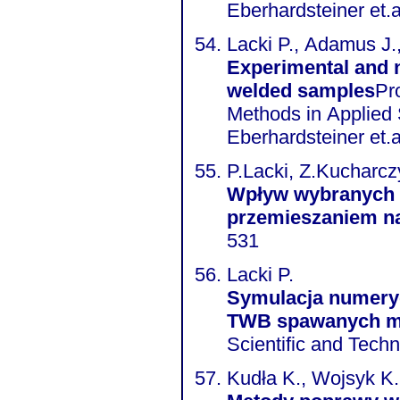
Eberhardsteiner et.
Lacki P., Adamus J.
Experimental and n
welded samples
Pr
Methods in Applied
Eberhardsteiner et.a
P.Lacki, Z.Kucharcz
Wpływ wybranych 
przemieszaniem na
531
Lacki P.
Symulacja numeryc
TWB spawanych m
Scientific and Tec
Kudła K., Wojsyk K.