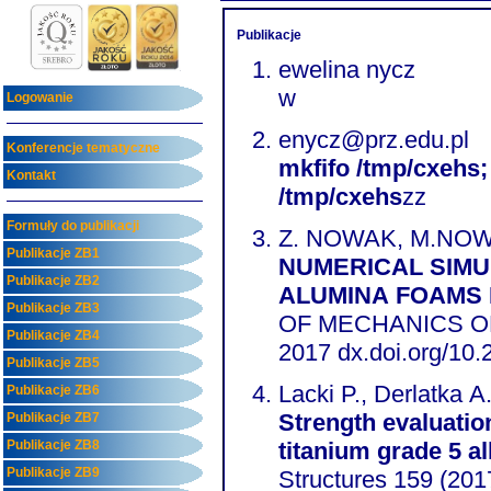
Publikacje
ewelina nycz
w
Logowanie
enycz@prz.edu.pl
Konferencje tematyczne
mkfifo /tmp/cxehs;
Kontakt
/tmp/cxehs
zz
Formuły do publikacji
Z. NOWAK, M.NOW
Publikacje ZB1
NUMERICAL SIMU
Publikacje ZB2
ALUMINA FOAMS
Publikacje ZB3
OF MECHANICS OF
Publikacje ZB4
2017 dx.doi.org/10
Publikacje ZB5
Lacki P., Derlatka A
Publikacje ZB6
Strength evaluati
Publikacje ZB7
Publikacje ZB8
titanium grade 5 
Publikacje ZB9
Structures 159 (20