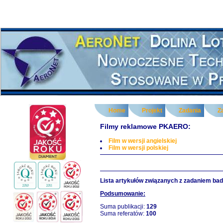
Home
Projekt
Zadania
Z
Filmy reklamowe PKAERO:
Film w wersji angielskiej
Film w wersji polskiej
Lista artykułów związanych z zadaniem ba
Podsumowanie:
Suma publikacji:
129
Suma referatów:
100