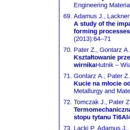
Engineering Materia
Adamus J., Lackner 
A study of the imp
forming processes
(2013):64–71
Pater Z., Gontarz A
Kształtowanie prz
wirnika
Gontarz A., Pater Z
Kucie na młocie od
Metallurgy and Mater
Tomczak J., Pater Z
Termomechaniczna 
stopu tytanu Ti6Al
Lacki P, Adamus J.