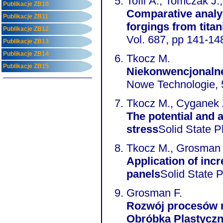
Tofil A., Tomczak J.
Publikacje ZB10
Comparative analys
Publikacje ZB11
forgings from tita
Publikacje ZB12
Vol. 687, pp 141-14
Publikacje ZB13
Publikacje ZB14
Tkocz M.
Publikacje ZB15
Niekonwencjonalne
Nowe Technologie, 5
Tkocz M., Cyganek 
The potential and a
stress
Tkocz M., Grosman
Application of incr
panels
Grosman F.
Rozwój procesów n
Obróbka Plastyczn