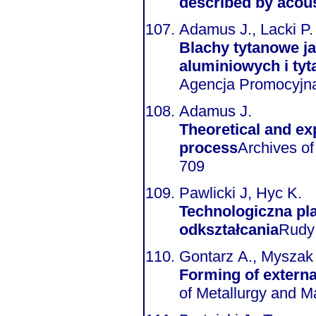
described by acou
Adamus J., Lacki P.
Blachy tytanowe ja
aluminiowych i ty
Agencja Promocyjna,
Adamus J.
Theoretical and ex
process
Archives of Metall
709
Pawlicki J, Hyc K.
Technologiczna pl
odkształcania
Rudy 
Gontarz A., Myszak
Forming of external
of Metallurgy and Ma