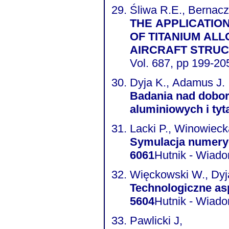
Śliwa R.E., Bernacz
THE APPLICATION
OF TITANIUM ALLOY POWDER IN FABRICATING COMPO
AIRCRAFT STRU
Vol. 687, pp 199-20
Dyja K., Adamus J.
Badania nad dobor
aluminiowych i ty
Lacki P., Winowieck
Symulacja numeryc
6061
Hutnik - Wiado
Więckowski W., Dyj
Technologiczne asp
5604
Hutnik - Wiado
Pawlicki J,