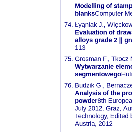
Modelling of stamp
blanks
Computer Met
Łyąniak J., Więcko
Evaluation of drawa
alloys grade 2 || g
113
Grosman F., Tkocz M
Wytwarzanie eleme
segmentowego
Hut
Budzik G., Bernacze
Analysis of the pr
powder
8th Europea
July 2012, Graz, Aus
Technology, Edited by: Gerhard A. Holzapfel, Ray W. Ogden, Graz,
Austria, 2012