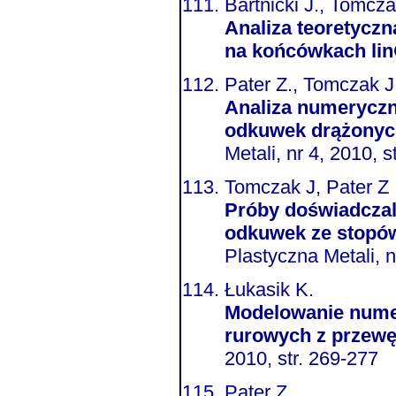
Bartnicki J., Tomcza
Analiza teoretyczn
na końcówkach lin
Pater Z., Tomczak J
Analiza numerycz
odkuwek drążonych
Metali, nr 4, 2010, s
Tomczak J, Pater Z
Próby doświadcza
odkuwek ze stopó
Plastyczna Metali, n
Łukasik K.
Modelowanie nume
rurowych z przewę
2010, str. 269-277
Pater Z.