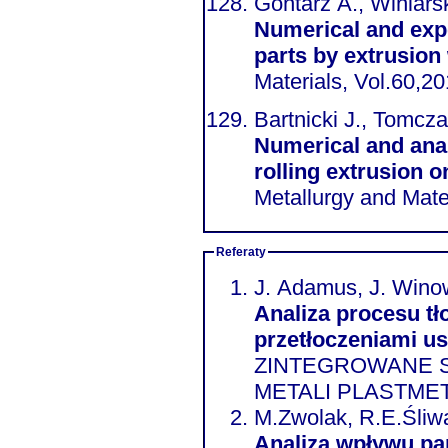
Gontarz A., Winiars
Numerical and expe
parts by extrusion
Materials, Vol.60,2
Bartnicki J., Tomcza
Numerical and anal
rolling extrusion 
Metallurgy and Mate
Referaty
J. Adamus, J. Wino
Analiza procesu tł
przetłoczeniami u
ZINTEGROWANE S
METALI PLASTMET
M.Zwolak, R.E.Śliw
Analiza wpływu pa