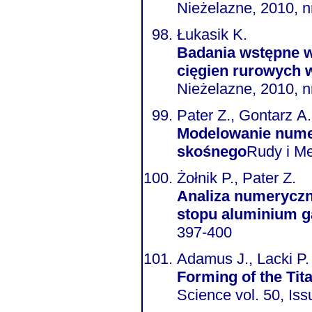
Nieżelazne, 2010, nr
Łukasik K.
Badania wstępne w
cięgien rurowych 
Nieżelazne, 2010, nr
Pater Z., Gontarz A.
Modelowanie nume
skośnego
Żołnik P., Pater Z.
Analiza numeryczna walcowania gwintu śruby M20x2,5 wykon
stopu aluminium g
397-400
Adamus J., Lacki P.
Forming of the Ti
Science vol. 50, Iss