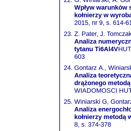
Wpływ warunków s
kołnierzy w wyrob
2015, nr 9, s. 614-6
Z. Pater, J. Tomczak
Analiza numeryczn
tytanu Ti6Al4V
HUT
603
Gontarz A., Winiars
Analiza teoretycz
drążonego metodą 
WIADOMOSCI HUTNIC
Winiarski G, Gontar
Analiza energochł
kołnierzy metodą 
8, s. 374-378