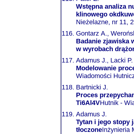
Wstępna analiza n
klinowego okdkuwe
Nieżelazne, nr 11, 2
Gontarz A., Werońs
Badanie zjawiska w
w wyrobach drążo
Adamus J., Lacki P.
Modelowanie proc
Wiadomości Hutnicze
Bartnicki J.
Proces przepychan
Ti6Al4V
Hutnik - Wi
Adamus J.
Tytan i jego stopy
tłoczone
Inżynieria 