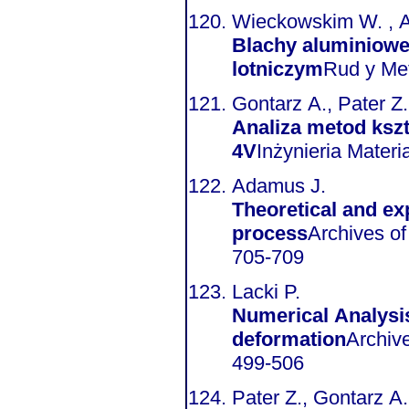
Wieckowskim W. , 
Blachy aluminiowe
lotniczym
Rud y Met
Gontarz A., Pater Z.,
Analiza metod kszt
4V
Inżynieria Materi
Adamus J.
Theoretical and ex
process
Archives of met
705-709
Lacki P.
Numerical Analysis
deformation
Archive
499-506
Pater Z., Gontarz A.