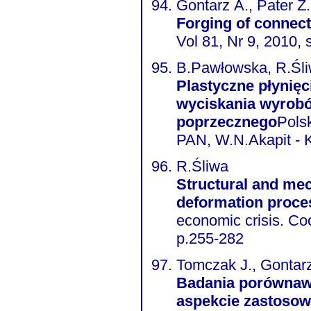
Gontarz A., Pater Z.
Forging of connect
Vol 81, Nr 9, 2010, 
B.Pawłowska, R.Śl
Plastyczne płynięc
wyciskania wyrobó
poprzecznego
Polska 
PAN, W.N.Akapit - 
R.Śliwa
Structural and mec
deformation proce
economic crisis. Coo
p.255-282
Tomczak J., Gontarz
Badania porównaw
aspekcie zastosow