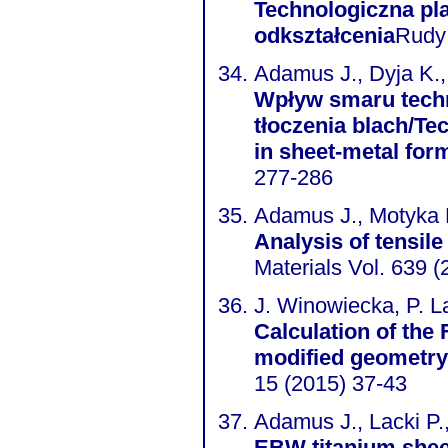
Technologiczna pl
odkształcenia
Rudy 
Adamus J., Dyja K.
Wpływ smaru techn
tłoczenia blach/Tec
in sheet-metal for
277-286
Adamus J., Motyka 
Analysis of tensil
Materials Vol. 639 (
J. Winowiecka, P. L
Calculation of the
modified geometry
15 (2015) 37-43
Adamus J., Lacki P
EBW titanium sheet