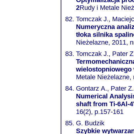
2
Rudy i Metale Nież
Tomczak J., Maciej
Numeryczna analiz
tłoka silnika spal
Nieżelazne, 2011, nr
Tomczak J., Pater Z
Termomechaniczna 
wielostopniowego 
Metale Nieżelazne, n
Gontarz A., Pater Z.,
Numerical Analysis
shaft from Ti-6Al-4
16(2), p.157-161
G. Budzik
Szybkie wytwarzan