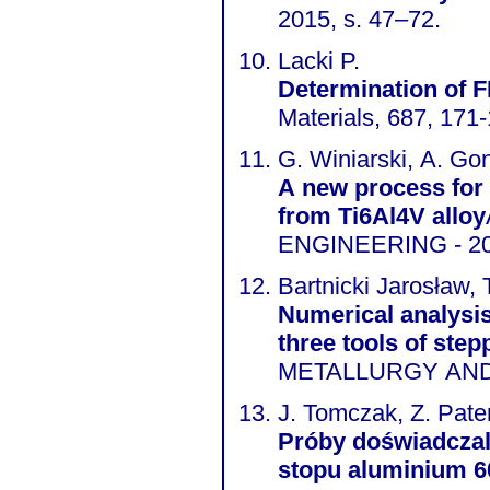
2015, s. 47–72.
Lacki P.
Determination of F
Materials, 687, 171
G. Winiarski, A. Gon
A new process for t
from Ti6Al4V alloy
ENGINEERING - 2015
Bartnicki Jarosław,
Numerical analysis
three tools of ste
METALLURGY AND MA
J. Tomczak, Z. Pater
Próby doświadczal
stopu aluminium 6