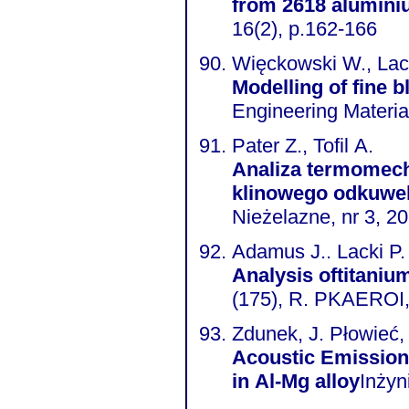
from 2618 alumini
16(2), p.162-166
Więckowski W., Lac
Modelling of fine 
Engineering Materia
Pater Z., Tofil A.
Analiza termomec
klinowego odkuwek
Nieżelazne, nr 3, 20
Adamus J.. Lacki P.
Analysis oftitaniu
(175), R. PKAEROI, 
Zdunek, J. Płowieć,
Acoustic Emission 
in Al-Mg alloy
Inżyn