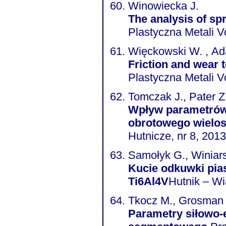
Winowiecka J.
The analysis of sp
Plastyczna Metali V
Więckowski W. , Ad
Friction and wear 
Plastyczna Metali V
Tomczak J., Pater Z.
Wpływ parametrów 
obrotowego wielo
Hutnicze, nr 8, 2013
Samołyk G., Winiars
Kucie odkuwki pia
Ti6Al4V
Hutnik – Wi
Tkocz M., Grosman 
Parametry siłowo-