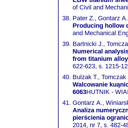
of Civil and Mechan
Pater Z., Gontarz A
Producing hollow d
and Mechanical Engi
Bartnicki J., Tomcza
Numerical analysis 
from titanium allo
622-623, s. 1215-1
Bulzak T., Tomczak J
Walcowanie kuąni
6063
HUTNIK - WIAD
Gontarz A., Winiars
Analiza numeryczn
pierścienia ograni
2014, nr 7, s. 482-4