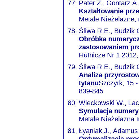
Pater Z., Gontarz A
Kształtowanie prz
Metale Nieżelazne, n
Śliwa R.E., Budzik 
Obróbka numerycz
zastosowaniem pro
Hutnicze Nr 1 2012
Śliwa R.E., Budzik 
Analiza przyrosto
tytanu
Szczyrk, 15 -
839-845
Wieckowski W., Lac
Symulacja numeryc
Metale Nieżelazna I
Łyąniak J., Adamus 
Optymalizacja pro