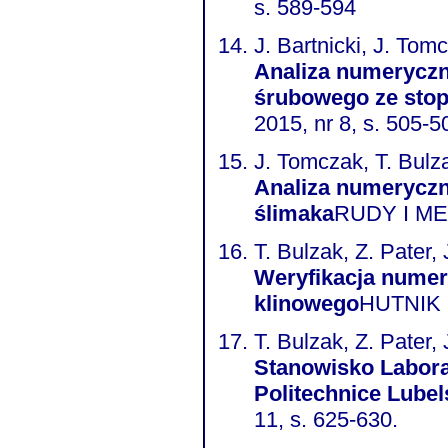
s. 589-594
J. Bartnicki, J. Tom
Analiza numeryczn
śrubowego ze stop
2015, nr 8, s. 505-5
J. Tomczak, T. Bulza
Analiza numeryczn
ślimaka
RUDY I MET
T. Bulzak, Z. Pater,
Weryfikacja numer
klinowego
HUTNIK 
T. Bulzak, Z. Pater,
Stanowisko Labora
Politechnice Lubel
11, s. 625-630.