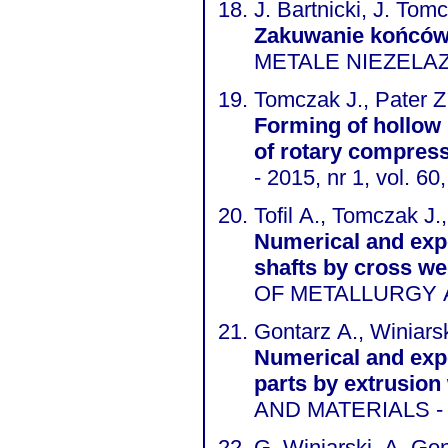
J. Bartnicki, J. Tom
Zakuwanie końców
METALE NIEZELAZNE
Tomczak J., Pater Z.
Forming of hollow 
of rotary compres
- 2015, nr 1, vol. 60
Tofil A., Tomczak J.
Numerical and exp
shafts by cross wed
OF METALLURGY AND
Gontarz A., Winiars
Numerical and exp
parts by extrusion
AND MATERIALS - 20
G. Winiarski, A. Go