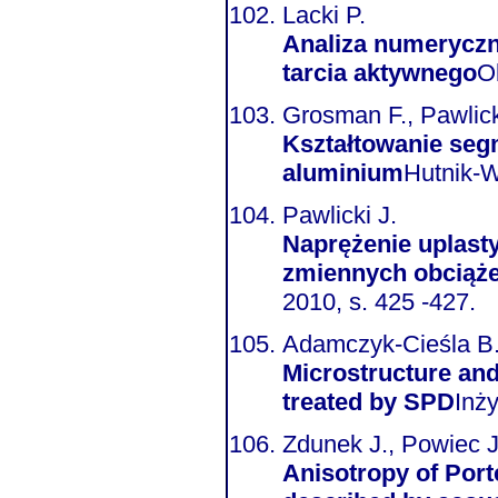
Lacki P.
Analiza numeryczn
tarcia aktywnego
O
Grosman F., Pawlicki
Kształtowanie seg
aluminium
Hutnik-W
Pawlicki J.
Naprężenie uplast
zmiennych obciąż
2010, s. 425 -427.
Adamczyk-Cieśla B.
Microstructure and
treated by SPD
Inż
Zdunek J., Powiec J
Anisotropy of Porte