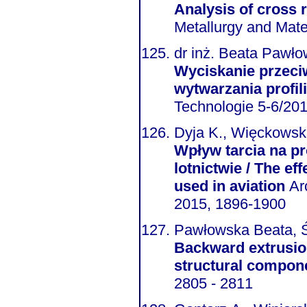
Analysis of cross r
Metallurgy and Mater
dr inż. Beata Pawło
Wyciskanie przeci
wytwarzania profil
Technologie 5-6/20
Dyja K., Więckowsk
Wpływ tarcia na pr
lotnictwie / The ef
used in aviation
Arc
2015, 1896-1900
Pawłowska Beata, 
Backward extrusion
structural compon
2805 - 2811