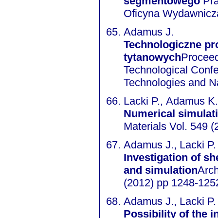
segmentowego
Pr
Oficyna Wydawnicza
Adamus J.
Technologiczne pr
tytanowych
Proceedi
Technological Con
Technologies and Na
Lacki P., Adamus K.
Numerical simulati
Materials Vol. 549 
Adamus J., Lacki P.
Investigation of sh
and simulation
Arch
(2012) pp 1248-125
Adamus J., Lacki P.
Possibility of the 