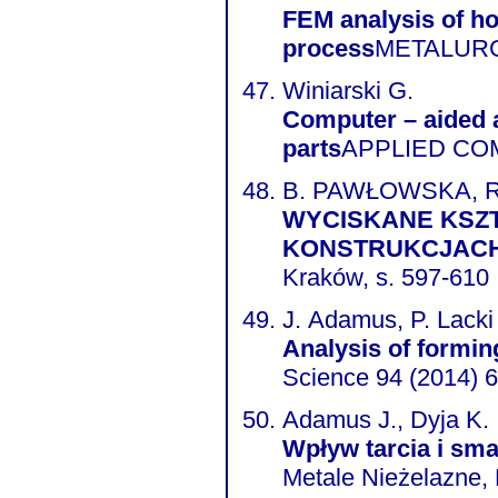
FEM analysis of ho
process
METALURGIJ
Winiarski G.
Computer – aided a
parts
APPLIED COMP
B. PAWŁOWSKA, R
WYCISKANE KSZT
KONSTRUKCJACH
Kraków, s. 597-610
J. Adamus, P. Lacki
Analysis of formin
Science 94 (2014) 
Adamus J., Dyja K.
Wpływ tarcia i sma
Metale Nieżelazne, 