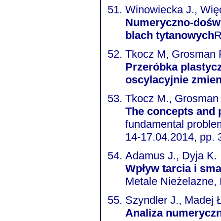
Winowiecka J., Wię
Numeryczno-doświa
blach tytanowych
R
Tkocz M, Grosman F
Przeróbka plastyczna w
oscylacyjnie zmie
Tkocz M., Grosman 
The concepts and p
fundamental problem
14-17.04.2014, pp.
Adamus J., Dyja K.
Wpływ tarcia i sm
Metale Nieżelazne,
Szyndler J., Madej 
Analiza numeryczn