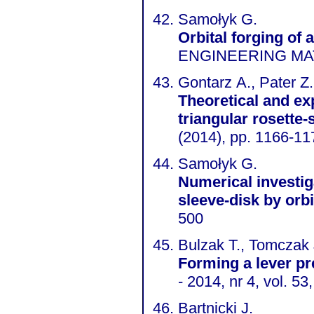
Samołyk G.
Orbital forging of 
ENGINEERING MATE
Gontarz A., Pater Z.
Theoretical and ex
triangular rosette
(2014), pp. 1166-11
Samołyk G.
Numerical investig
sleeve-disk by orbi
500
Bulzak T., Tomczak J
Forming a lever p
- 2014, nr 4, vol. 53
Bartnicki J.