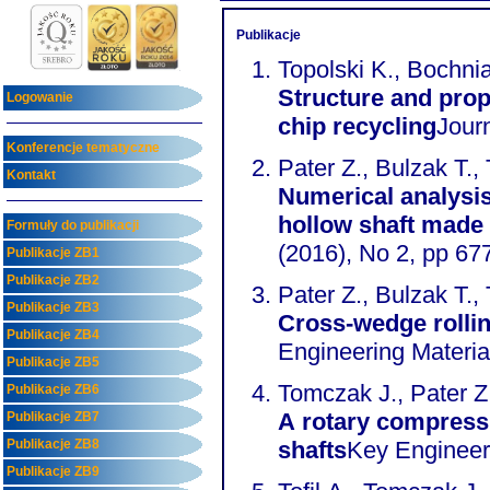
Publikacje
Topolski K., Bochni
Structure and prop
Logowanie
chip recycling
Jour
Konferencje tematyczne
Pater Z., Bulzak T.,
Kontakt
Numerical analysis
hollow shaft made 
Formuły do publikacji
(2016), No 2, pp 67
Publikacje ZB1
Publikacje ZB2
Pater Z., Bulzak T.
Publikacje ZB3
Cross-wedge rollin
Publikacje ZB4
Engineering Materia
Publikacje ZB5
Tomczak J., Pater Z
Publikacje ZB6
A rotary compressi
Publikacje ZB7
Publikacje ZB8
shafts
Key Engineeri
Publikacje ZB9