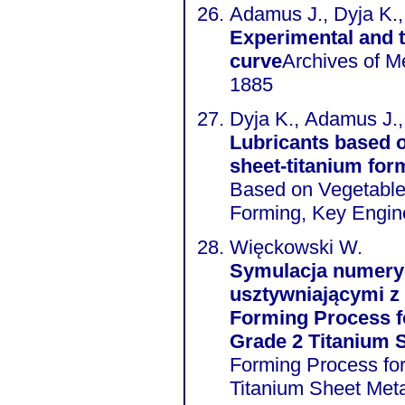
Adamus J., Dyja K.
Experimental and t
curve
Archives of Me
1885
Dyja K., Adamus J.
Lubricants based o
sheet-titanium for
Based on Vegetable 
Forming, Key Engin
Więckowski W.
Symulacja numeryc
usztywniającymi z 
Forming Process f
Grade 2 Titanium 
Forming Process fo
Titanium Sheet Meta